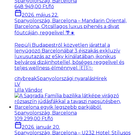
Spanyolország, Barcelona
648 949,00 Ft/fő
2026. május 22.
Spanyolország, Barcelona – Mandarin Oriental,
Barcelona, Ötcsillagos luxus pihenés a divat
főutcáján, reggelivel 🌴☀️
Repülj Budapestről közvetlen járattal a
lenyűgöző Barcelonába! 3 éjszakás exkluzív
luxusutazás az eSky kínálatában, ikonikus
belvárosi dizájnhotellel, bőséges reggelivel és
teljes wellness-élménnyel. 🇪🇸✨
citybreak
Spanyolországi nyaralás
Hirek
LV
Lilla Vándor
Spanyolország, Barcelona
109 299,00 Ft/fő
2026. január 20.
Spanyolország, Barcelona – U232 Hotel: Stílusos