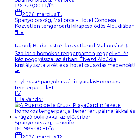
136 329,00 Ft/fő
2026. március 11.
Spanyolország, Mallorca – Hotel Condesa:
Közvetlen tengerparti kikapcsolódás Alcúdiában
🌴☀️
Repülj Budapestről közvetlenül Mallorcára! ✈️
Szállás a homokos tengerparton, reggelivel és
kézipoggyásszal az árban. Élvezd Alcúdia
kristálytiszta vizét és a hotel csúszdás medencéit!
🌊
citybreak
Spanyolországi nyaralás
Homokos
tengerpartok
+
1
LV
Lilla Vándor
Spanyolország, Tenerife
160 989,00 Ft/fő
2026. március 12.