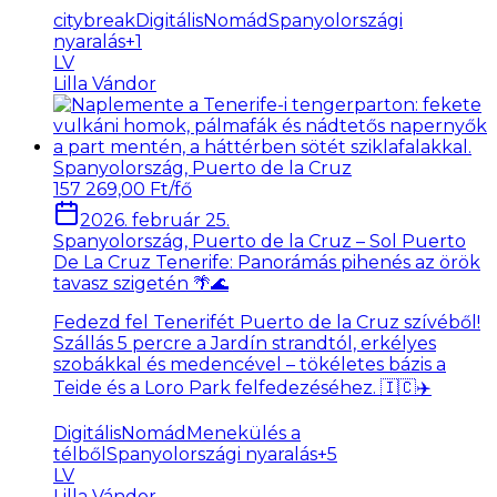
citybreak
DigitálisNomád
Spanyolországi
nyaralás
+
1
LV
Lilla Vándor
Spanyolország, Puerto de la Cruz
157 269,00 Ft/fő
2026. február 25.
Spanyolország, Puerto de la Cruz – Sol Puerto
De La Cruz Tenerife: Panorámás pihenés az örök
tavasz szigetén 🌴🌊
Fedezd fel Tenerifét Puerto de la Cruz szívéből!
Szállás 5 percre a Jardín strandtól, erkélyes
szobákkal és medencével – tökéletes bázis a
Teide és a Loro Park felfedezéséhez. 🇮🇨✈️
DigitálisNomád
Menekülés a
télből
Spanyolországi nyaralás
+
5
LV
Lilla Vándor