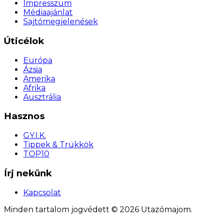
Impresszum
Médiaajánlat
Sajtómegjelenések
Úticélok
Európa
Ázsia
Amerika
Afrika
Ausztrália
Hasznos
GY.I.K.
Tippek & Trükkök
TOP10
Írj nekünk
Kapcsolat
Minden tartalom jogvédett © 2026 Utazómajom.