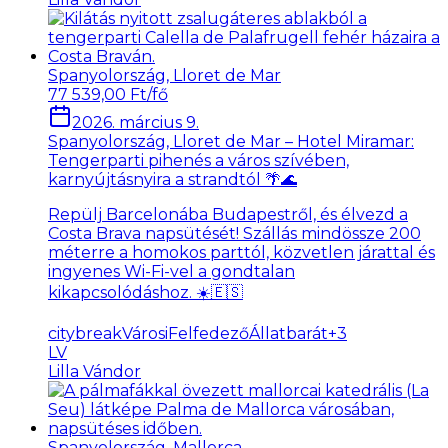
Spanyolország, Lloret de Mar
77 539,00 Ft/fő
2026. március 9.
Spanyolország, Lloret de Mar – Hotel Miramar:
Tengerparti pihenés a város szívében,
karnyújtásnyira a strandtól 🌴🌊
Repülj Barcelonába Budapestről, és élvezd a
Costa Brava napsütését! Szállás mindössze 200
méterre a homokos parttól, közvetlen járattal és
ingyenes Wi-Fi-vel a gondtalan
kikapcsolódáshoz. ☀️🇪🇸
citybreak
VárosiFelfedező
Állatbarát
+
3
LV
Lilla Vándor
Spanyolország, Mallorca