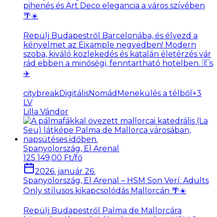
pihenés és Art Deco elegancia a város szívében
🌴☀️
Repülj Budapestről Barcelonába, és élvezd a
kényelmet az Eixample negyedben! Modern
szoba, kiváló közlekedés és katalán életérzés vár
rád ebben a minőségi, fenntartható hotelben. 🇪s
✈️
citybreak
DigitálisNomád
Menekülés a télből
+
3
LV
Lilla Vándor
Spanyolország, El Arenal
125 149,00 Ft/fő
2026. január 26.
Spanyolország, El Arenal – HSM Son Verí: Adults
Only stílusos kikapcsolódás Mallorcán 🌴☀️
Repülj Budapestről Palma de Mallorcára