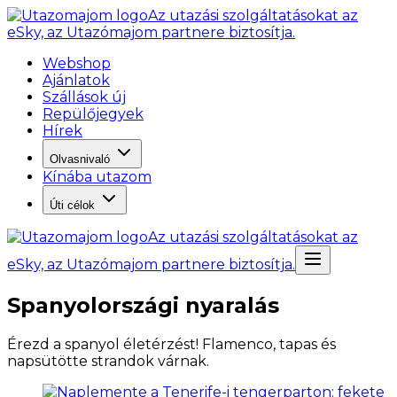
Az utazási szolgáltatásokat az
eSky, az Utazómajom partnere biztosítja.
Webshop
Ajánlatok
Szállások új
Repülőjegyek
Hírek
Olvasnivaló
Kínába utazom
Úti célok
Az utazási szolgáltatásokat az
eSky, az Utazómajom partnere biztosítja.
Spanyolországi nyaralás
Érezd a spanyol életérzést! Flamenco, tapas és
napsütötte strandok várnak.