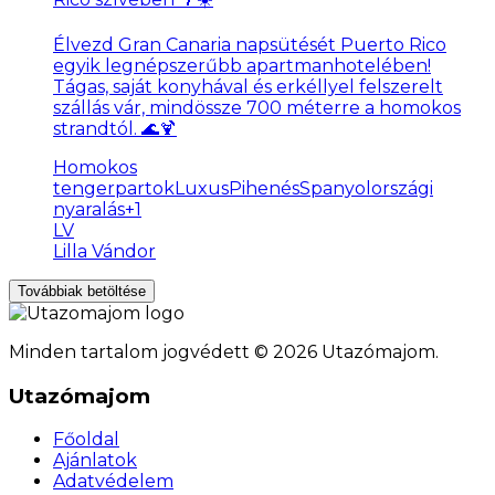
Élvezd Gran Canaria napsütését Puerto Rico
egyik legnépszerűbb apartmanhotelében!
Tágas, saját konyhával és erkéllyel felszerelt
szállás vár, mindössze 700 méterre a homokos
strandtól. 🌊🍹
Homokos
tengerpartok
LuxusPihenés
Spanyolországi
nyaralás
+
1
LV
Lilla Vándor
Továbbiak betöltése
Minden tartalom jogvédett © 2026 Utazómajom.
Utazómajom
Főoldal
Ajánlatok
Adatvédelem