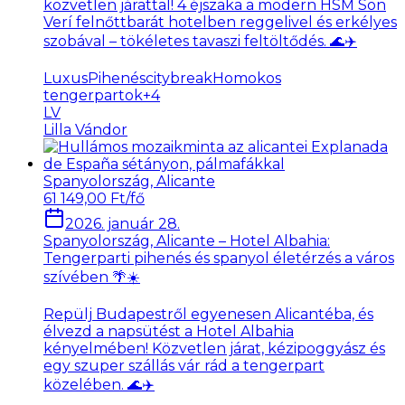
közvetlen járattal! 4 éjszaka a modern HSM Son
Verí felnőttbarát hotelben reggelivel és erkélyes
szobával – tökéletes tavaszi feltöltődés. 🌊✈️
LuxusPihenés
citybreak
Homokos
tengerpartok
+
4
LV
Lilla Vándor
Spanyolország, Alicante
61 149,00 Ft/fő
2026. január 28.
Spanyolország, Alicante – Hotel Albahia:
Tengerparti pihenés és spanyol életérzés a város
szívében 🌴☀️
Repülj Budapestről egyenesen Alicantéba, és
élvezd a napsütést a Hotel Albahia
kényelmében! Közvetlen járat, kézipoggyász és
egy szuper szállás vár rád a tengerpart
közelében. 🌊✈️