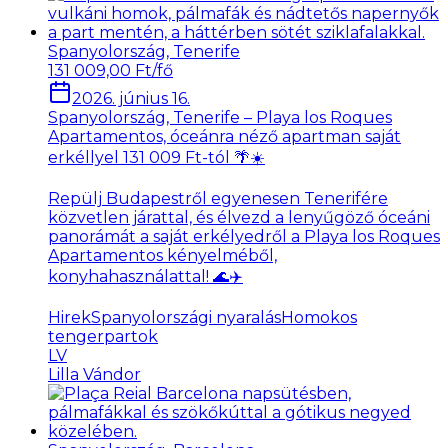
Spanyolország, Tenerife
131 009,00 Ft/fő
2026. június 16.
Spanyolország, Tenerife – Playa los Roques
Apartamentos, óceánra néző apartman saját
erkéllyel 131 009 Ft-tól 🌴☀️
Repülj Budapestről egyenesen Tenerifére
közvetlen járattal, és élvezd a lenyűgöző óceáni
panorámát a saját erkélyedről a Playa los Roques
Apartamentos kényelméből,
konyhahasználattal! 🌊✈️
Hirek
Spanyolországi nyaralás
Homokos
tengerpartok
LV
Lilla Vándor