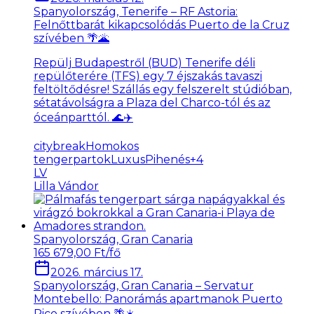
Spanyolország, Tenerife – RF Astoria:
Felnőttbarát kikapcsolódás Puerto de la Cruz
szívében 🌴🌋
Repülj Budapestről (BUD) Tenerife déli
repülőterére (TFS) egy 7 éjszakás tavaszi
feltöltődésre! Szállás egy felszerelt stúdióban,
sétatávolságra a Plaza del Charco-tól és az
óceánparttól. 🌊✈️
citybreak
Homokos
tengerpartok
LuxusPihenés
+
4
LV
Lilla Vándor
Spanyolország, Gran Canaria
165 679,00 Ft/fő
2026. március 17.
Spanyolország, Gran Canaria – Servatur
Montebello: Panorámás apartmanok Puerto
Rico szívében 🌴☀️