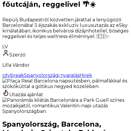
főutcáján, reggelivel 🌴☀️
Repülj Budapestről közvetlen járattal a lenyűgöző
Barcelonába! 3 éjszakás exkluzív luxusutazás az eSky
kínálatában, ikonikus belvárosi dizájnhotellel, bőséges
reggelivel és teljes wellness-élménnyel. 🇪🇸✨
LV
Szerző
Lilla Vándor
citybreak
Spanyolországi nyaralás
Hirek
Utazási ajánlat
:
Spanyolország, Barcelona,