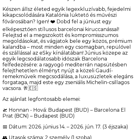
Készen állsz életed egyik legexkluzívabb, fejedelmi
kikapcsolódására Katalónia lüktető és művészi
fővárosában? Igen! ❤️ Dobd fel a júniust egy
elképesztően stílusos barcelonai kiruccanással!
Felejtsd el a megszokott és kompromisszumos
megoldásokat, és vágjatok bele egy közös, prémium
kalandba – most minden egy csomagban, repülővel
és szállással az eSky kínálatában! Június közepe az
egyik legcsodálatosabb időszak Barcelona
felfedezésére: a ragyogó mediterrán napsütésben
felejthetetlen élményt nyújt a közeli Gaudí-
remekművek megcsodálása, a luxusüzletek elegáns
forgataga, majd este egy zseniális Michelin-csillagos
vacsora. 🥂🇪🇸
Az ajánlat legfontosabb elemei:
🛫 Honnan - Hová: Budapest (BUD) – Barcelona El
Prat (BCN) – Budapest (BUD)
📅 Dátum: 2026. június 14. – 2026. jún. 17. (3 éjszaka)
👥 Utasok száma: 2 személy (1 szoba)