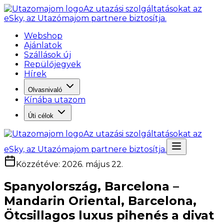
Az utazási szolgáltatásokat az
eSky, az Utazómajom partnere biztosítja.
Webshop
Ajánlatok
Szállások új
Repülőjegyek
Hírek
Olvasnivaló
Kínába utazom
Úti célok
Az utazási szolgáltatásokat az
eSky, az Utazómajom partnere biztosítja.
Közzétéve
:
2026. május 22.
Spanyolország, Barcelona –
Mandarin Oriental, Barcelona,
Ötcsillagos luxus pihenés a divat