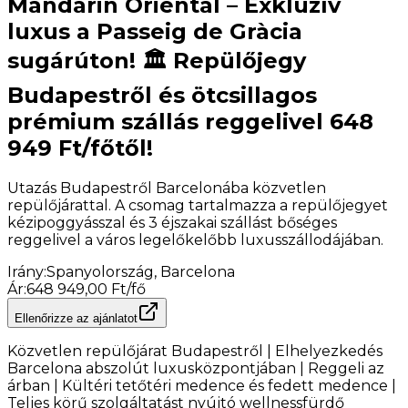
Mandarin Oriental – Exkluzív
luxus a Passeig de Gràcia
sugárúton! 🏛️ Repülőjegy
Budapestről és ötcsillagos
prémium szállás reggelivel 648
949 Ft/főtől!
Utazás Budapestről Barcelonába közvetlen
repülőjárattal. A csomag tartalmazza a repülőjegyet
kézipoggyásszal és 3 éjszakai szállást bőséges
reggelivel a város legelőkelőbb luxusszállodájában.
Irány
:
Spanyolország, Barcelona
Ár
:
648 949,00 Ft/fő
Ellenőrizze az ajánlatot
Közvetlen repülőjárat Budapestről | Elhelyezkedés
Barcelona abszolút luxusközpontjában | Reggeli az
árban | Kültéri tetőtéri medence és fedett medence |
Teljes körű szolgáltatást nyújtó wellnessfürdő