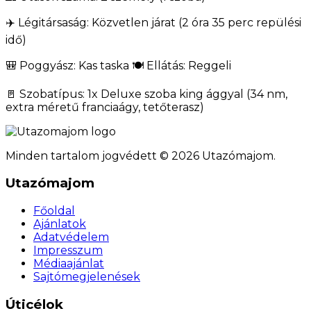
✈️ Légitársaság: Közvetlen járat (2 óra 35 perc repülési
idő)
🎒 Poggyász: Kas taska 🍽️ Ellátás: Reggeli
🚪 Szobatípus: 1x Deluxe szoba king ággyal (34 nm,
extra méretű franciaágy, tetőterasz)
Minden tartalom jogvédett © 2026 Utazómajom.
Utazómajom
Főoldal
Ajánlatok
Adatvédelem
Impresszum
Médiaajánlat
Sajtómegjelenések
Úticélok