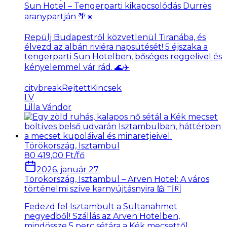
Sun Hotel – Tengerparti kikapcsolódás Durrës
aranypartján 🌴☀️
Repülj Budapestről közvetlenül Tiranába, és
élvezd az albán riviéra napsütését! 5 éjszaka a
tengerparti Sun Hotelben, bőséges reggelivel és
kényelemmel vár rád. 🌊✈️
citybreak
RejtettKincsek
LV
Lilla Vándor
Törökország, Isztambul
80 419,00 Ft/fő
2026. január 27.
Törökország, Isztambul – Arven Hotel: A város
történelmi szíve karnyújtásnyira 🕌🇹🇷
Fedezd fel Isztambult a Sultanahmet
negyedből! Szállás az Arven Hotelben,
mindössze 5 perc sétára a Kék mecsettől.