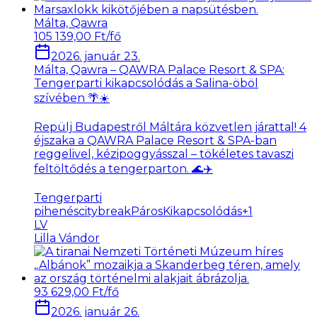
Málta, Qawra
105 139,00 Ft/fő
2026. január 23.
Málta, Qawra – QAWRA Palace Resort & SPA:
Tengerparti kikapcsolódás a Salina-öböl
szívében 🌴☀️
Repülj Budapestről Máltára közvetlen járattal! 4
éjszaka a QAWRA Palace Resort & SPA-ban
reggelivel, kézipoggyásszal – tökéletes tavaszi
feltöltődés a tengerparton. 🌊✈️
Tengerparti
pihenés
citybreak
PárosKikapcsolódás
+
1
LV
Lilla Vándor
93 629,00 Ft/fő
2026. január 26.