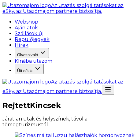
Az utazási szolgáltatásokat az
eSky, az Utazómajom partnere biztosítja.
Webshop
Ajánlatok
Szállások új
Repülőjegyek
Hírek
Olvasnivaló
Kínába utazom
Úti célok
Az utazási szolgáltatásokat az
eSky, az Utazómajom partnere biztosítja.
RejtettKincsek
Járatlan utak és helyszínek, távol a
tömegturizmustól.