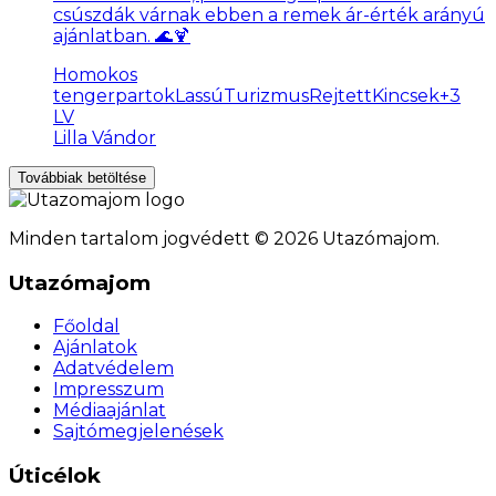
csúszdák várnak ebben a remek ár-érték arányú
ajánlatban. 🌊🍹
Homokos
tengerpartok
LassúTurizmus
RejtettKincsek
+
3
LV
Lilla Vándor
Továbbiak betöltése
Minden tartalom jogvédett © 2026 Utazómajom.
Utazómajom
Főoldal
Ajánlatok
Adatvédelem
Impresszum
Médiaajánlat
Sajtómegjelenések
Úticélok