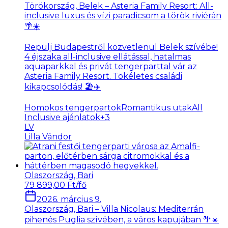
Törökország, Belek – Asteria Family Resort: All-
inclusive luxus és vízi paradicsom a török riviérán
🌴☀️
Repülj Budapestről közvetlenül Belek szívébe!
4 éjszaka all-inclusive ellátással, hatalmas
aquaparkkal és privát tengerparttal vár az
Asteria Family Resort. Tökéletes családi
kikapcsolódás! 🏖️✈️
Homokos tengerpartok
Romantikus utak
All
Inclusive ajánlatok
+
3
LV
Lilla Vándor
Olaszország, Bari
79 899,00 Ft/fő
2026. március 9.
Olaszország, Bari – Villa Nicolaus: Mediterrán
pihenés Puglia szívében, a város kapujában 🌴☀️