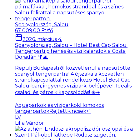
Spanyolország, Salou
67 009,00 Ft/fő
2026. március 4.
Spanyolország, Salou – Hotel Best Cap Salou:
Tengerparti pihenés és vízi kalandok a Costa
Doradán 🌴🌊
Repülj Budapestről közvetlenül a napsütötte
spanyol tengerpartra! 4 éjszaka a közvetlen
strandkapcsolattal rendelkező Hotel Best Cap
Salou-ban, ingyenes vízipark-belépővel. Ideális
családi és páros kikapcsolódás! ☀️✈️
Aquaparkok és víziparkok
Homokos
tengerpartok
RejtettKincsek
+
1
LV
Lilla Vándor