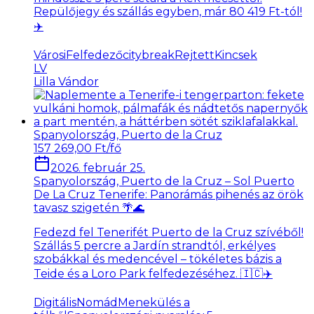
Repülőjegy és szállás egyben, már 80 419 Ft-tól!
✈️
VárosiFelfedező
citybreak
RejtettKincsek
LV
Lilla Vándor
Spanyolország, Puerto de la Cruz
157 269,00 Ft/fő
2026. február 25.
Spanyolország, Puerto de la Cruz – Sol Puerto
De La Cruz Tenerife: Panorámás pihenés az örök
tavasz szigetén 🌴🌊
Fedezd fel Tenerifét Puerto de la Cruz szívéből!
Szállás 5 percre a Jardín strandtól, erkélyes
szobákkal és medencével – tökéletes bázis a
Teide és a Loro Park felfedezéséhez. 🇮🇨✈️
DigitálisNomád
Menekülés a