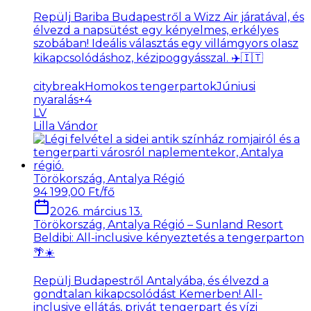
Repülj Bariba Budapestről a Wizz Air járatával, és
élvezd a napsütést egy kényelmes, erkélyes
szobában! Ideális választás egy villámgyors olasz
kikapcsolódáshoz, kézipoggyásszal. ✈️🇮🇹
citybreak
Homokos tengerpartok
Júniusi
nyaralás
+
4
LV
Lilla Vándor
Törökország, Antalya Régió
94 199,00 Ft/fő
2026. március 13.
Törökország, Antalya Régió – Sunland Resort
Beldibi: All-inclusive kényeztetés a tengerparton
🌴☀️
Repülj Budapestről Antalyába, és élvezd a
gondtalan kikapcsolódást Kemerben! All-
inclusive ellátás, privát tengerpart és vízi