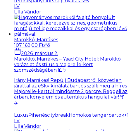
télből
Spanyolországi nyaralás
+
5
LV
Lilla Vándor
Marokkó, Marrákes
107 169,00 Ft/fő
2026. március 2.
Marokkó, Marrákes – Yaad City Hotel: Marokkói
varázslat és stílus a Majorelle-kert
szomszédságában 🕌✨
Irány Marrákes! Repülj Budapestről közvetlen
járattal az eSky kínálatában, és szállj meg a híres
Majorelle-kerttől mindössze 2 percre. Reggeli az
árban, kényelem és autentikus hangulat vár! 🌴
✈️
LuxusPihenés
citybreak
Homokos tengerpartok
+
1
LV
Lilla Vándor