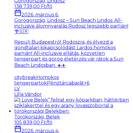
Görögország, Lindosz
138 739,00 Ft/fő
2026. március 6.
Görögország, Lindosz – Sun Beach Lindos: All-
inclusive álomnyaralás Rodosz legszebb partján!
🌴🇬🇷
Repülj Budapestről Rodoszra, és élvezd a
gondtalan kikapcsolódást Lardos homokos
partján! All-inclusive ellátás, közvetlen
tengerpart és görög életérzés vár rátok a Sun
Beach Lindosban. ☀️✈️
citybreak
Homokos
tengerpartok
Pénztárcabarát
+
6
LV
Lilla Vándor
Törökország, Belek
105 839,00 Ft/fő
2026. március 4.