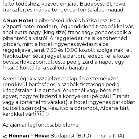
feltöltődéshez: közvetlen járat Budapestről, rövid
transzfer, és máris a tengerparton találod magad!
A
Sun Hotel
a pihenésed ideális bázisa lesz. Ez a
vízparti hotel modern, légkondicionált szobákkal vár,
ahol extra nagy (king size) franciaágy gondoskodik a
pihentető alvásról. A reggeledet ne is kezdhetnéd
jobban, mint a hotel ingyenes svédasztalos
reggelijével, amit 7:30 és 10:00 között szolgálnak fel.
Napközben sétálj egyet a parton, fedezd fel a közeli
bevásárlóközpontot, este pedig zárd a napot egy
frissítő koktéllal a szálloda bárjában.
A vendégek visszajelzései alapján a személyzet
rendkívül barátságos, a szobák tisztasága pedig
kifogástalan. Ha autóval érkeznél vagy bérelnél
egyet, hogy felfedezd a környéket (például Tiranát
vagy a történelmi várakat), a hotel ingyenes parkolást
biztosít számodra. Készítsd a bőröndöt, Albánia tárt
karokkal vár! 🇦🇱✨
Az ajánlat legfontosabb elemei:
🛫
Honnan - Hová:
Budapest (BUD) – Tirana (TIA)