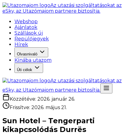
Az utazási szolgáltatásokat az
eSky, az Utazómajom partnere biztosítja.
Webshop
Ajánlatok
Szállások új
Repülőjegyek
Hírek
Olvasnivaló
Kínába utazom
Úti célok
Az utazási szolgáltatásokat az
eSky, az Utazómajom partnere biztosítja.
Közzétéve
:
2026. január 26.
Frissítve
:
2026. május 21.
Sun Hotel – Tengerparti
kikapcsolódás Durrës