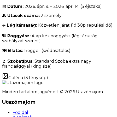
📅
Dátum:
2026. ápr. 9. – 2026. ápr. 14. (5 éjszaka)
👥
Utasok száma:
2 személy
✈️
Légitársaság:
Közvetlen járat (1ó 30p repülési idő)
🎒
Poggyász:
Alap kézipoggyász (légitársasági
szabályzat szerint)
🍽️
Ellátás:
Reggeli (svédasztalos)
🚪
Szobatípus:
Standard Szoba extra nagy
franciaággyal (king size)
Galéria (
3
fénykép)
Minden tartalom jogvédett © 2026 Utazómajom.
Utazómajom
Főoldal