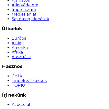
Ajánlatok
Adatvédelem
Impresszum
Médiaajánlat
Sajtómegjelenések
Úticélok
Európa
Ázsia
Amerika
Afrika
Ausztrália
Hasznos
GY.I.K.
Tippek & Trükkök
TOP10
Írj nekünk
Kapcsolat