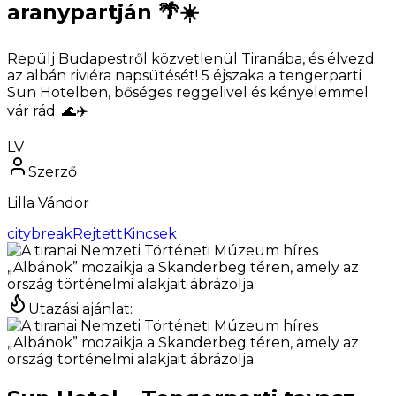
aranypartján 🌴☀️
Repülj Budapestről közvetlenül Tiranába, és élvezd
az albán riviéra napsütését! 5 éjszaka a tengerparti
Sun Hotelben, bőséges reggelivel és kényelemmel
vár rád. 🌊✈️
LV
Szerző
Lilla Vándor
citybreak
RejtettKincsek
Utazási ajánlat
: