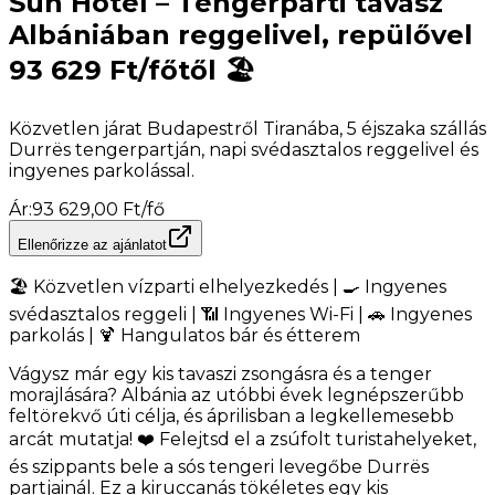
Sun Hotel – Tengerparti tavasz
Albániában reggelivel, repülővel
93 629 Ft/főtől 🏖️
Közvetlen járat Budapestről Tiranába, 5 éjszaka szállás
Durrës tengerpartján, napi svédasztalos reggelivel és
ingyenes parkolással.
Ár
:
93 629,00 Ft/fő
Ellenőrizze az ajánlatot
🏖️ Közvetlen vízparti elhelyezkedés | 🍳 Ingyenes
svédasztalos reggeli | 📶 Ingyenes Wi-Fi | 🚗 Ingyenes
parkolás | 🍹 Hangulatos bár és étterem
Vágysz már egy kis tavaszi zsongásra és a tenger
morajlására? Albánia az utóbbi évek legnépszerűbb
feltörekvő úti célja, és áprilisban a legkellemesebb
arcát mutatja! ❤️ Felejtsd el a zsúfolt turistahelyeket,
és szippants bele a sós tengeri levegőbe Durrës
partjainál. Ez a kiruccanás tökéletes egy kis