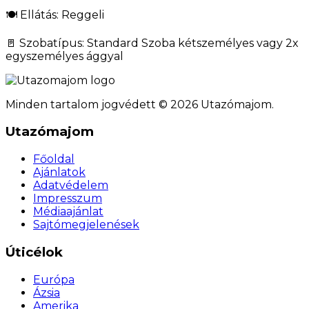
🍽️ Ellátás: Reggeli
🚪 Szobatípus: Standard Szoba kétszemélyes vagy 2x
egyszemélyes ággyal
Minden tartalom jogvédett © 2026 Utazómajom.
Utazómajom
Főoldal
Ajánlatok
Adatvédelem
Impresszum
Médiaajánlat
Sajtómegjelenések
Úticélok
Európa
Ázsia
Amerika