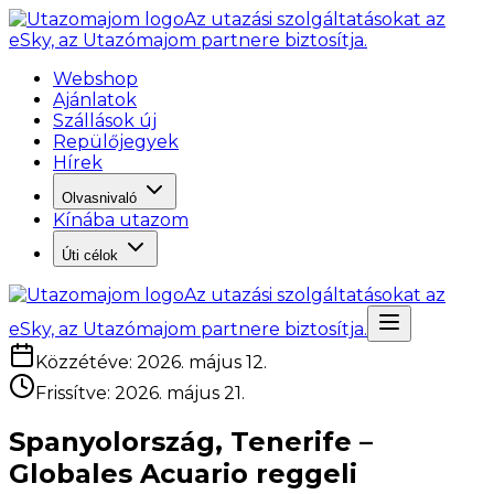
Az utazási szolgáltatásokat az
eSky, az Utazómajom partnere biztosítja.
Webshop
Ajánlatok
Szállások új
Repülőjegyek
Hírek
Olvasnivaló
Kínába utazom
Úti célok
Az utazási szolgáltatásokat az
eSky, az Utazómajom partnere biztosítja.
Közzétéve
:
2026. május 12.
Frissítve
:
2026. május 21.
Spanyolország, Tenerife –
Globales Acuario reggeli