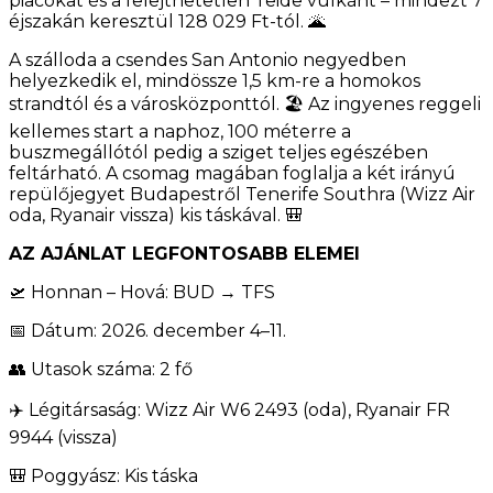
piacokat és a felejthetetlen Teide vulkánt – mindezt 7
éjszakán keresztül 128 029 Ft-tól. 🌋
A szálloda a csendes San Antonio negyedben
helyezkedik el, mindössze 1,5 km-re a homokos
strandtól és a városközponttól. 🏖️ Az ingyenes reggeli
kellemes start a naphoz, 100 méterre a
buszmegállótól pedig a sziget teljes egészében
feltárható. A csomag magában foglalja a két irányú
repülőjegyet Budapestről Tenerife Southra (Wizz Air
oda, Ryanair vissza) kis táskával. 🎒
AZ AJÁNLAT LEGFONTOSABB ELEMEI
🛫 Honnan – Hová: BUD → TFS
📅 Dátum: 2026. december 4–11.
👥 Utasok száma: 2 fő
✈️ Légitársaság: Wizz Air W6 2493 (oda), Ryanair FR
9944 (vissza)
🎒 Poggyász: Kis táska