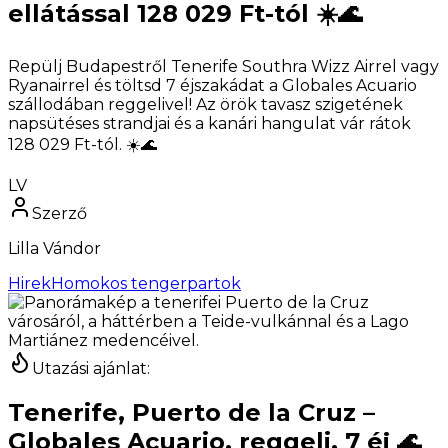
ellátással 128 029 Ft-tól ☀️🌊
Repülj Budapestről Tenerife Southra Wizz Airrel vagy
Ryanairrel és töltsd 7 éjszakádat a Globales Acuario
szállodában reggelivel! Az örök tavasz szigetének
napsütéses strandjai és a kanári hangulat vár rátok
128 029 Ft-tól. ☀️🌊
LV
Szerző
Lilla Vándor
Hirek
Homokos tengerpartok
Utazási ajánlat
:
Tenerife, Puerto de la Cruz –
Globales Acuario, reggeli, 7 éj 🌊