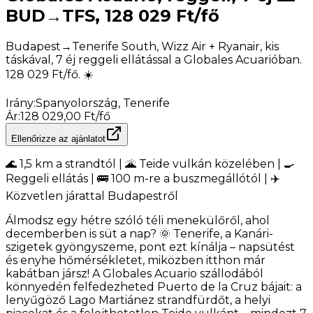
BUD→TFS, 128 029 Ft/fő
Budapest→Tenerife South, Wizz Air + Ryanair, kis
táskával, 7 éj reggeli ellátással a Globales Acuarióban.
128 029 Ft/fő. ☀️
Irány
:
Spanyolország, Tenerife
Ár
:
128 029,00 Ft/fő
Ellenőrizze az ajánlatot
🌊 1,5 km a strandtól | 🌋 Teide vulkán közelében | 🍳
Reggeli ellátás | 🚌 100 m-re a buszmegállótól | ✈️
Közvetlen járattal Budapestről
Álmodsz egy hétre szóló téli menekülőről, ahol
decemberben is süt a nap? 🌞 Tenerife, a Kanári-
szigetek gyöngyszeme, pont ezt kínálja – napsütést
és enyhe hőmérsékletet, miközben itthon már
kabátban jársz! A Globales Acuario szállodából
könnyedén felfedezheted Puerto de la Cruz bájait: a
lenyűgöző Lago Martiánez strandfürdőt, a helyi