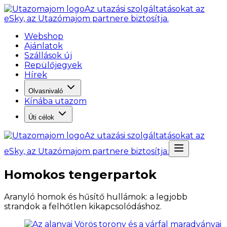
Az utazási szolgáltatásokat az
eSky, az Utazómajom partnere biztosítja.
Webshop
Ajánlatok
Szállások új
Repülőjegyek
Hírek
Olvasnivaló
Kínába utazom
Úti célok
Az utazási szolgáltatásokat az
eSky, az Utazómajom partnere biztosítja.
Homokos tengerpartok
Aranyló homok és hűsítő hullámok: a legjobb
strandok a felhőtlen kikapcsolódáshoz.