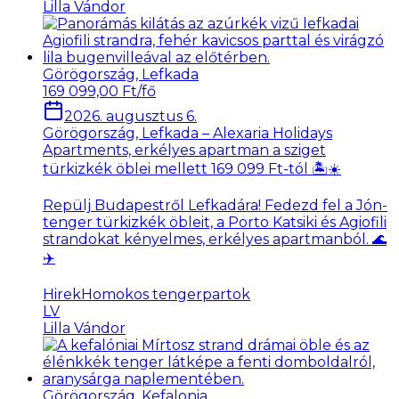
Lilla Vándor
Görögország, Lefkada
169 099,00 Ft/fő
2026. augusztus 6.
Görögország, Lefkada – Alexaria Holidays
Apartments, erkélyes apartman a sziget
türkizkék öblei mellett 169 099 Ft-tól 🏝️☀️
Repülj Budapestről Lefkadára! Fedezd fel a Jón-
tenger türkizkék öbleit, a Porto Katsiki és Agiofili
strandokat kényelmes, erkélyes apartmanból. 🌊
✈️
Hirek
Homokos tengerpartok
LV
Lilla Vándor
Görögország, Kefalonia