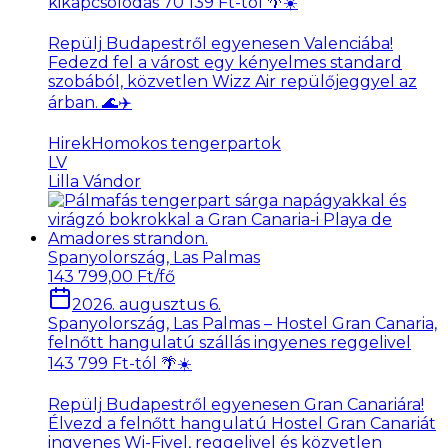
kikapcsolódás 70 139 Ft-tól 🌴☀️
Repülj Budapestről egyenesen Valenciába!
Fedezd fel a várost egy kényelmes standard
szobából, közvetlen Wizz Air repülőjeggyel az
árban. 🌊✈️
Hirek
Homokos tengerpartok
LV
Lilla Vándor
Spanyolország, Las Palmas
143 799,00 Ft/fő
2026. augusztus 6.
Spanyolország, Las Palmas – Hostel Gran Canaria,
felnőtt hangulatú szállás ingyenes reggelivel
143 799 Ft-tól 🌴☀️
Repülj Budapestről egyenesen Gran Canariára!
Élvezd a felnőtt hangulatú Hostel Gran Canariát
ingyenes Wi-Fivel, reggelivel és közvetlen