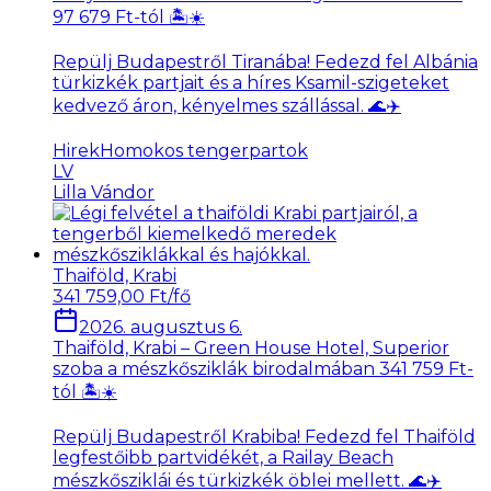
97 679 Ft-tól 🏝️☀️
Repülj Budapestről Tiranába! Fedezd fel Albánia
türkizkék partjait és a híres Ksamil-szigeteket
kedvező áron, kényelmes szállással. 🌊✈️
Hirek
Homokos tengerpartok
LV
Lilla Vándor
Thaiföld, Krabi
341 759,00 Ft/fő
2026. augusztus 6.
Thaiföld, Krabi – Green House Hotel, Superior
szoba a mészkősziklák birodalmában 341 759 Ft-
tól 🏝️☀️
Repülj Budapestről Krabiba! Fedezd fel Thaiföld
legfestőibb partvidékét, a Railay Beach
mészkősziklái és türkizkék öblei mellett. 🌊✈️