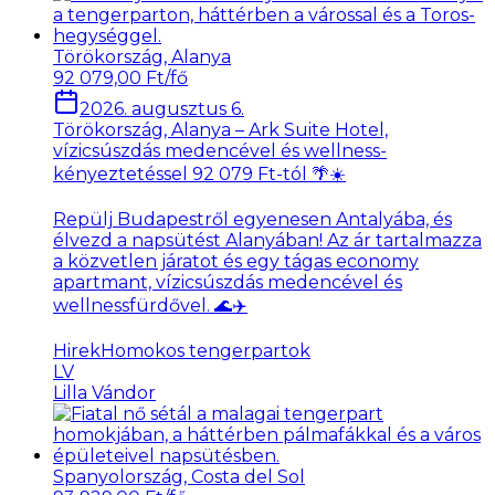
Törökország, Alanya
92 079,00 Ft/fő
2026. augusztus 6.
Törökország, Alanya – Ark Suite Hotel,
vízicsúszdás medencével és wellness-
kényeztetéssel 92 079 Ft-tól 🌴☀️
Repülj Budapestről egyenesen Antalyába, és
élvezd a napsütést Alanyában! Az ár tartalmazza
a közvetlen járatot és egy tágas economy
apartmant, vízicsúszdás medencével és
wellnessfürdővel. 🌊✈️
Hirek
Homokos tengerpartok
LV
Lilla Vándor
Spanyolország, Costa del Sol