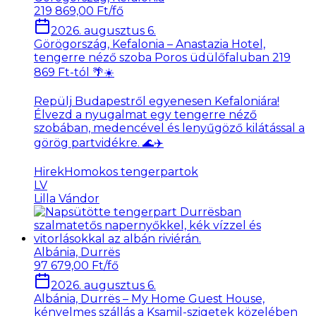
219 869,00 Ft/fő
2026. augusztus 6.
Görögország, Kefalonia – Anastazia Hotel,
tengerre néző szoba Poros üdülőfaluban 219
869 Ft-tól 🌴☀️
Repülj Budapestről egyenesen Kefaloniára!
Élvezd a nyugalmat egy tengerre néző
szobában, medencével és lenyűgöző kilátással a
görög partvidékre. 🌊✈️
Hirek
Homokos tengerpartok
LV
Lilla Vándor
Albánia, Durrës
97 679,00 Ft/fő
2026. augusztus 6.
Albánia, Durrës – My Home Guest House,
kényelmes szállás a Ksamil-szigetek közelében