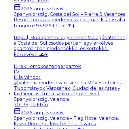
93 929,00 Ft/fő
2026. augusztus 6.
Spanyolország, Costa del Sol – Pierre & Vacances
Resort Terrazas, medencés apartman kilátással a
tengerre 93 929 Ft-tól 🌴☀️
Repülj Budapestről egyenesen Malagába! Pihenj
a Costa del Sol csodás partján, egy erkélyes
apartmanban medencékkel és kertekkel
körülvéve. 🌊✈️
Hirek
Homokos tengerpartok
LV
Lilla Vándor
Spanyolország, Valencia
70 139,00 Ft/fő
2026. augusztus 6.
Spanyolország, Valencia – Flag Hotel Valencia,
közvetlen repülővel elérhető városi