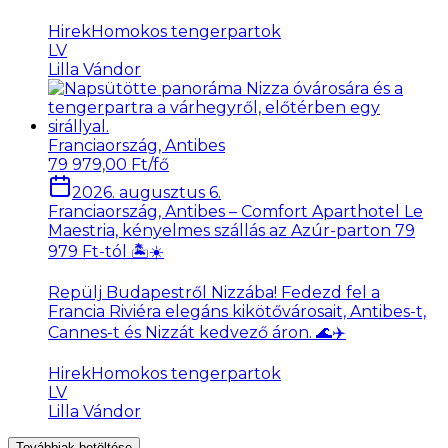
Hirek
Homokos tengerpartok
LV
Lilla Vándor
Franciaország, Antibes
79 979,00 Ft/fő
2026. augusztus 6.
Franciaország, Antibes – Comfort Aparthotel Le
Maestria, kényelmes szállás az Azúr-parton 79
979 Ft-tól 🏝️☀️
Repülj Budapestről Nizzába! Fedezd fel a
Francia Riviéra elegáns kikötővárosait, Antibes-t,
Cannes-t és Nizzát kedvező áron. 🌊✈️
Hirek
Homokos tengerpartok
LV
Lilla Vándor
Továbbiak betöltése