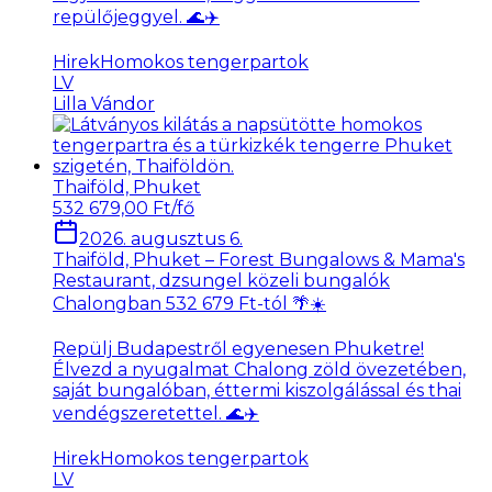
repülőjeggyel. 🌊✈️
Hirek
Homokos tengerpartok
LV
Lilla Vándor
Thaiföld, Phuket
532 679,00 Ft/fő
2026. augusztus 6.
Thaiföld, Phuket – Forest Bungalows & Mama's
Restaurant, dzsungel közeli bungalók
Chalongban 532 679 Ft-tól 🌴☀️
Repülj Budapestről egyenesen Phuketre!
Élvezd a nyugalmat Chalong zöld övezetében,
saját bungalóban, éttermi kiszolgálással és thai
vendégszeretettel. 🌊✈️
Hirek
Homokos tengerpartok
LV