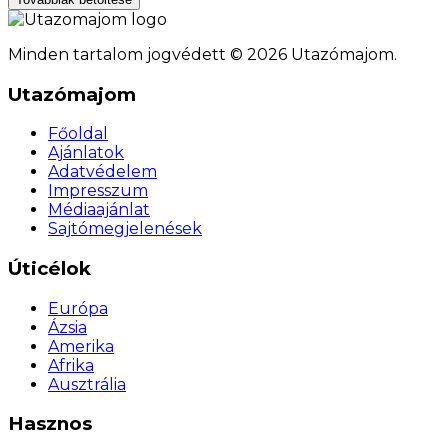
Minden tartalom jogvédett © 2026 Utazómajom.
Utazómajom
Főoldal
Ajánlatok
Adatvédelem
Impresszum
Médiaajánlat
Sajtómegjelenések
Úticélok
Európa
Ázsia
Amerika
Afrika
Ausztrália
Hasznos