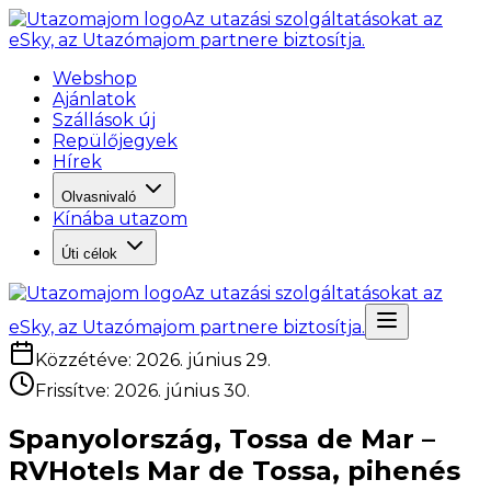
Az utazási szolgáltatásokat az
eSky, az Utazómajom partnere biztosítja.
Webshop
Ajánlatok
Szállások új
Repülőjegyek
Hírek
Olvasnivaló
Kínába utazom
Úti célok
Az utazási szolgáltatásokat az
eSky, az Utazómajom partnere biztosítja.
Közzétéve
:
2026. június 29.
Frissítve
:
2026. június 30.
Spanyolország, Tossa de Mar –
RVHotels Mar de Tossa, pihenés