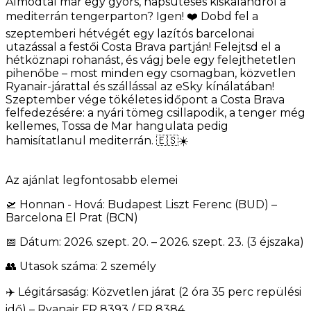
Álmodtál már egy gyors, napsütéses kiskalandról a
mediterrán tengerparton? Igen! ❤️ Dobd fel a
szeptemberi hétvégét egy lazítós barcelonai
utazással a festői Costa Brava partján! Felejtsd el a
hétköznapi rohanást, és vágj bele egy felejthetetlen
pihenőbe – most minden egy csomagban, közvetlen
Ryanair-járattal és szállással az eSky kínálatában!
Szeptember vége tökéletes időpont a Costa Brava
felfedezésére: a nyári tömeg csillapodik, a tenger még
kellemes, Tossa de Mar hangulata pedig
hamisítatlanul mediterrán. 🇪🇸☀️
Az ajánlat legfontosabb elemei
🛫 Honnan - Hová: Budapest Liszt Ferenc (BUD) –
Barcelona El Prat (BCN)
📅 Dátum: 2026. szept. 20. – 2026. szept. 23. (3 éjszaka)
👥 Utasok száma: 2 személy
✈️ Légitársaság: Közvetlen járat (2 óra 35 perc repülési
idő) – Ryanair FR 8393 / FR 8384