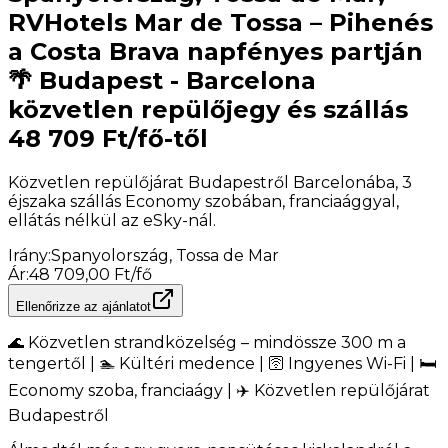
RVHotels Mar de Tossa – Pihenés
a Costa Brava napfényes partján
🌴 Budapest - Barcelona
közvetlen repülőjegy és szállás
48 709 Ft/fő-től
Közvetlen repülőjárat Budapestről Barcelonába, 3
éjszaka szállás Economy szobában, franciaággyal,
ellátás nélkül az eSky-nál.
Irány
:
Spanyolország, Tossa de Mar
Ár
:
48 709,00 Ft/fő
Ellenőrizze az ajánlatot
🌊 Közvetlen strandközelség – mindössze 300 m a
tengertől | 🏊 Kültéri medence | 🛜 Ingyenes Wi-Fi | 🛏️
Economy szoba, franciaágy | ✈️ Közvetlen repülőjárat
Budapestről