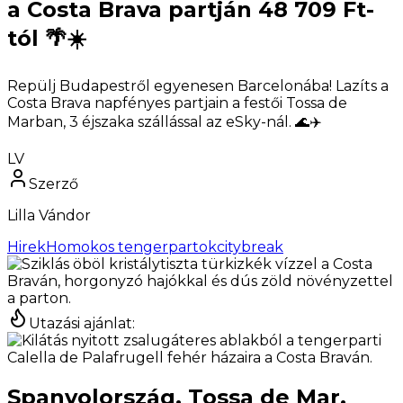
a Costa Brava partján 48 709 Ft-
tól 🌴☀️
Repülj Budapestről egyenesen Barcelonába! Lazíts a
Costa Brava napfényes partjain a festői Tossa de
Marban, 3 éjszaka szállással az eSky-nál. 🌊✈️
LV
Szerző
Lilla Vándor
Hirek
Homokos tengerpartok
citybreak
Utazási ajánlat
:
Spanyolország, Tossa de Mar,