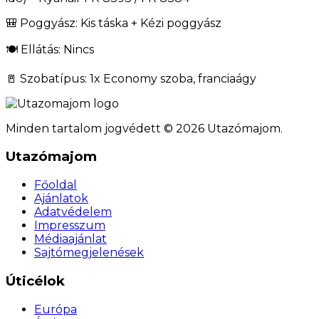
🎒 Poggyász: Kis táska + Kézi poggyász
🍽️ Ellátás: Nincs
🚪 Szobatípus: 1x Economy szoba, franciaágy
Minden tartalom jogvédett © 2026 Utazómajom.
Utazómajom
Főoldal
Ajánlatok
Adatvédelem
Impresszum
Médiaajánlat
Sajtómegjelenések
Úticélok
Európa