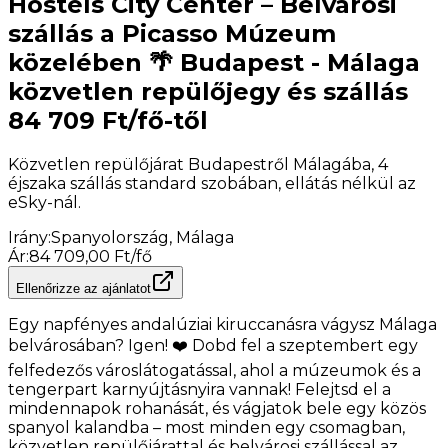
Hostels City Center – Belvárosi
szállás a Picasso Múzeum
közelében 🌴 Budapest - Málaga
közvetlen repülőjegy és szállás
84 709 Ft/fő-től
Közvetlen repülőjárat Budapestről Málagába, 4
éjszaka szállás standard szobában, ellátás nélkül az
eSky-nál.
Irány
:
Spanyolország, Málaga
Ár
:
84 709,00 Ft/fő
Ellenőrizze az ajánlatot
Egy napfényes andalúziai kiruccanásra vágysz Málaga
belvárosában? Igen! ❤️ Dobd fel a szeptembert egy
felfedezős városlátogatással, ahol a múzeumok és a
tengerpart karnyújtásnyira vannak! Felejtsd el a
mindennapok rohanását, és vágjatok bele egy közös
spanyol kalandba – most minden egy csomagban,
közvetlen repülőjárattal és belvárosi szállással az