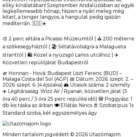
eSky kínálatában! Szeptember Andalúziában az egyik
legkellemesebb hónap, hiszen a nyári meleg még
kitart, a tenger langyos, a hangulat pedig igazán
mediterrán. 🇪🇸☀️
🎨 2 perc sétára a Picasso Múzeumtól | ⛪ 200 méterre
a székesegyháztól | 🏖️ Sétatávolságra a Malagueta
stranttól | 🛍️ Közel a nyüzsgő Larios utcához | ✈️
Közvetlen repülőjárat Budapestről
🛫 Honnan - Hová: Budapest Liszt Ferenc (BUD) –
Malaga Costa del Sol (AGP) 📅 Dátum: 2026. szept. 2. –
2026. szept. 6. (4 éjszaka) 👥 Utasok száma: 2 személy
✈️ Légitársaság: Wizz Air / Ryanair, közvetlen járat (3
óra 40 perc / 3 óra 25 perc repülési idő) 🎒 Poggyász: 1
db kis táska az árban 🍽️ Ellátás: Nincs 🚪 Szobatípus: 1x
Standard szoba, két egyszemélyes ágy
Minden tartalom jogvédett © 2026 Utazómajom.