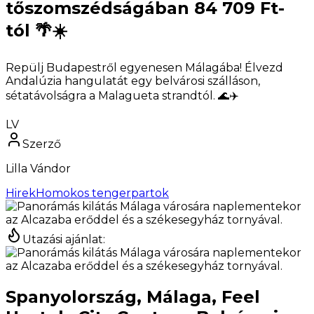
tőszomszédságában 84 709 Ft-
tól 🌴☀️
Repülj Budapestről egyenesen Málagába! Élvezd
Andalúzia hangulatát egy belvárosi szálláson,
sétatávolságra a Malagueta strandtól. 🌊✈️
LV
Szerző
Lilla Vándor
Hirek
Homokos tengerpartok
Utazási ajánlat
:
Spanyolország, Málaga, Feel