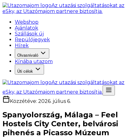
Az utazási szolgáltatásokat az
eSky, az Utazómajom partnere biztosítja.
Webshop
Ajánlatok
Szállások új
Repülőjegyek
Hírek
Olvasnivaló
Kínába utazom
Úti célok
Az utazási szolgáltatásokat az
eSky, az Utazómajom partnere biztosítja.
Közzétéve
:
2026. július 6.
Spanyolország, Málaga – Feel
Hostels City Center, belvárosi
pihenés a Picasso Múzeum