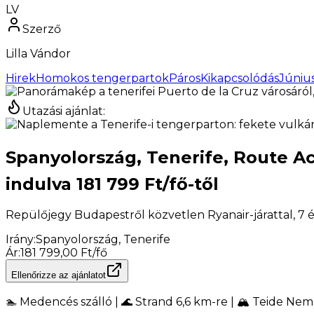
LV
Szerző
Lilla Vándor
Hirek
Homokos tengerpartok
PárosKikapcsolódás
Június
Utazási ajánlat
:
Spanyolország, Tenerife, Route Ac
indulva 181 799 Ft/fő-től
Repülőjegy Budapestről közvetlen Ryanair-járattal, 7 éj
Irány
:
Spanyolország, Tenerife
Ár
:
181 799,00 Ft/fő
Ellenőrizze az ajánlatot
🏊 Medencés szálló | 🌊 Strand 6,6 km-re | 🏔️ Teide Nem