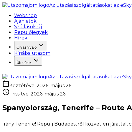
Az utazási szolgáltatásokat az eSky
Webshop
Ajánlatok
Szállások új
Repülőjegyek
Hírek
Olvasnivaló
Kínába utazom
Úti célok
Az utazási szolgáltatásokat az eSky
Közzétéve
:
2026. május 26.
Frissítve
:
2026. május 26.
Spanyolország, Tenerife – Route Act
Irány Tenerife! Repülj Budapestről közvetlen járattal, és