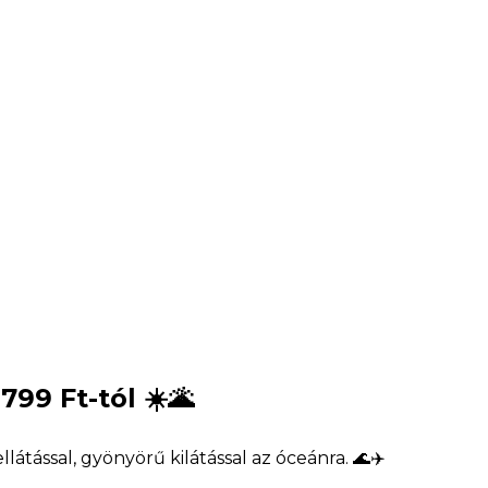
799 Ft-tól ☀️🌋
látással, gyönyörű kilátással az óceánra. 🌊✈️