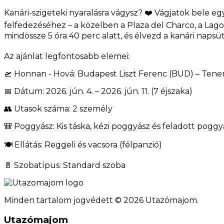
Kanári-szigeteki nyaralásra vágysz? ❤️ Vágjatok bele eg
felfedezéséhez – a közelben a Plaza del Charco, a Lag
mindössze 5 óra 40 perc alatt, és élvezd a kanári napsü
Az ajánlat legfontosabb elemei:
🛫 Honnan - Hová: Budapest Liszt Ferenc (BUD) – Tener
📅 Dátum: 2026. jún. 4. – 2026. jún. 11. (7 éjszaka)
👥 Utasok száma: 2 személy
🎒 Poggyász: Kis táska, kézi poggyász és feladott poggy
🍽️ Ellátás: Reggeli és vacsora (félpanzió)
🚪 Szobatípus: Standard szoba
Minden tartalom jogvédett © 2026 Utazómajom.
Utazómajom