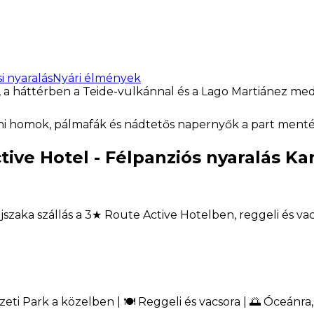
i nyaralás
Nyári élmények
tive Hotel - Félpanziós nyaralás Ka
szaka szállás a 3★ Route Active Hotelben, reggeli és vacs
zeti Park a közelben | 🍽️ Reggeli és vacsora | 🌅 Óceánra