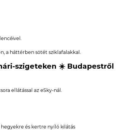
nári-szigeteken ☀️ Budapestről
ora ellátással az eSky-nál.
, hegyekre és kertre nyíló kilátás