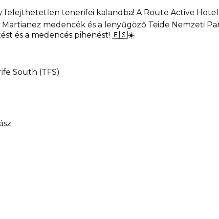
y felejthetetlen tenerifei kalandba! A Route Active Hotel
o Martianez medencék és a lenyűgöző Teide Nemzeti Park
tést és a medencés pihenést! 🇪🇸☀️
ife South (TFS)
ász