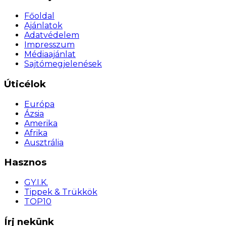
Főoldal
Ajánlatok
Adatvédelem
Impresszum
Médiaajánlat
Sajtómegjelenések
Úticélok
Európa
Ázsia
Amerika
Afrika
Ausztrália
Hasznos
GY.I.K.
Tippek & Trükkök
TOP10
Írj nekünk