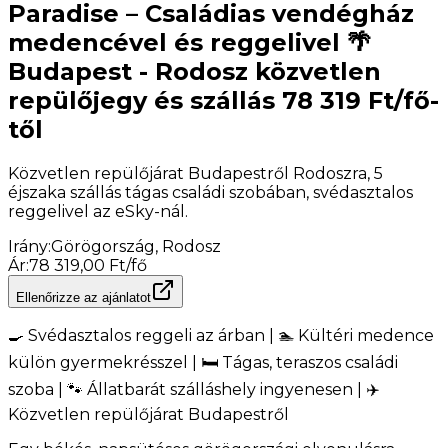
Paradise – Családias vendégház
medencével és reggelivel 🌴
Budapest - Rodosz közvetlen
repülőjegy és szállás 78 319 Ft/fő-
től
Közvetlen repülőjárat Budapestről Rodoszra, 5
éjszaka szállás tágas családi szobában, svédasztalos
reggelivel az eSky-nál.
Irány
:
Görögország, Rodosz
Ár
:
78 319,00 Ft/fő
Ellenőrizze az ajánlatot
🍳 Svédasztalos reggeli az árban | 🏊 Kültéri medence
külön gyermekrésszel | 🛏️ Tágas, teraszos családi
szoba | 🐾 Állatbarát szálláshely ingyenesen | ✈️
Közvetlen repülőjárat Budapestről