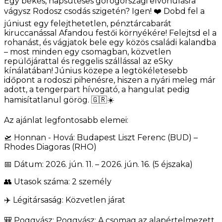
Egy békés, napsütéses görögországi elvonulásra
vágysz Rodosz csodás szigetén? Igen! ❤️ Dobd fel a
júniust egy felejthetetlen, pénztárcabarát
kiruccanással Afandou festői környékére! Felejtsd el a
rohanást, és vágjatok bele egy közös családi kalandba
– most minden egy csomagban, közvetlen
repülőjárattal és reggelis szállással az eSky
kínálatában! Június közepe a legtökéletesebb
időpont a rodoszi pihenésre, hiszen a nyári meleg már
adott, a tengerpart hívogató, a hangulat pedig
hamisítatlanul görög. 🇬🇷☀️
Az ajánlat legfontosabb elemei:
🛫 Honnan - Hová: Budapest Liszt Ferenc (BUD) –
Rhodes Diagoras (RHO)
📅 Dátum: 2026. jún. 11. – 2026. jún. 16. (5 éjszaka)
👥 Utasok száma: 2 személy
✈️ Légitársaság: Közvetlen járat
🎒 Poggyász: Poggyász: A csomag az alapértelmezett