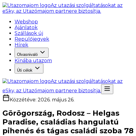
Az utazási szolgáltatásokat az
eSky, az Utazómajom partnere biztosítja.
Webshop
Ajánlatok
Szállások új
Repülőjegyek
Hírek
Olvasnivaló
Kínába utazom
Úti célok
Az utazási szolgáltatásokat az
eSky, az Utazómajom partnere biztosítja.
Közzétéve
:
2026. május 26.
Görögország, Rodosz – Helgas
Paradise, családias hangulatú
pihenés és tágas családi szoba 78