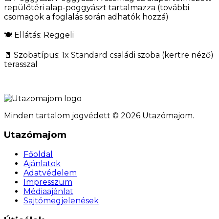
repülőtéri alap-poggyászt tartalmazza (további
csomagok a foglalás során adhatók hozzá)
🍽️ Ellátás: Reggeli
🚪 Szobatípus: 1x Standard családi szoba (kertre néző)
terasszal
Minden tartalom jogvédett © 2026 Utazómajom.
Utazómajom
Főoldal
Ajánlatok
Adatvédelem
Impresszum
Médiaajánlat
Sajtómegjelenések