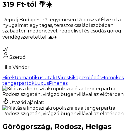
319 Ft-tól 🌴☀️
Repülj Budapestről egyenesen Rodoszra! Élvezd a
nyugalmat egy tágas, teraszos családi szobában,
szabadtéri medencével, reggelivel és csodás görög
vendégszeretettel. 🌊✈️
LV
Szerző
Lilla Vándor
Hirek
Romantikus utak
PárosKikapcsolódás
Homokos
tengerpartok
LuxusPihenés
Utazási ajánlat
:
Görögország, Rodosz, Helgas