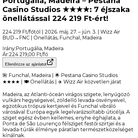
Portugália, Madeira – Pestana
Casino Studios ★★★★: 7 éjszaka
önellátással 224 219 Ft-ért!
224 219 Ft/főtől | 2026. máj. 27. – jún. 3. | Wizz Air
BUD→FNC | Önellátás, Funchal, Madeira
Irány
:
Portugália, Madeira
Ár
:
224 219,00 Ft/fő
Ellenőrizze az ajánlatot
🌺 Funchal, Madeira | 🌟 Pestana Casino Studios
★★★★ | 🍽️ Önellátás | ✈️ Wizz Air közvetlen járat
Madeira, az Atlanti-óceán virágos szigete, lenyűgöző
vulkáni hegységeivel, zöldellő levada-ösvényeivel,
egzotikus trópusi kertjeivel és Funchal vibráló
városával Európa egyik legelvarázsoltabb úticélja. A
sziget egész évben kellemes, enyhe éghajlata, a
Ponta de São Lourenço félsziget festői szirtjei és a
levada-túrák élménye páratlan természetközelséget
kínálnak.