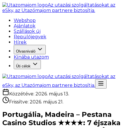
Az utazási szolgáltatásokat az
eSky, az Utazómajom partnere biztosítja.
Webshop
Ajánlatok
Szállások új
Repülőjegyek
Hírek
Olvasnivaló
Kínába utazom
Úti célok
Az utazási szolgáltatásokat az
eSky, az Utazómajom partnere biztosítja.
Közzétéve
:
2026. május 13.
Frissítve
:
2026. május 21.
Portugália, Madeira – Pestana
Casino Studios ★★★★: 7 éjszaka