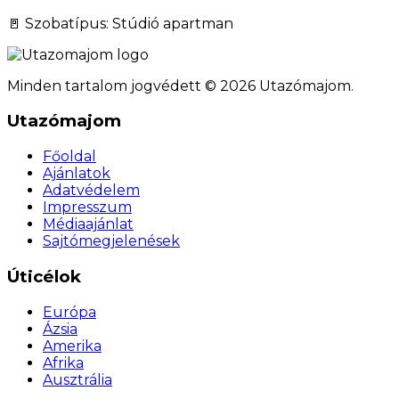
🚪 Szobatípus: Stúdió apartman
Minden tartalom jogvédett © 2026 Utazómajom.
Utazómajom
Főoldal
Ajánlatok
Adatvédelem
Impresszum
Médiaajánlat
Sajtómegjelenések
Úticélok
Európa
Ázsia
Amerika
Afrika
Ausztrália