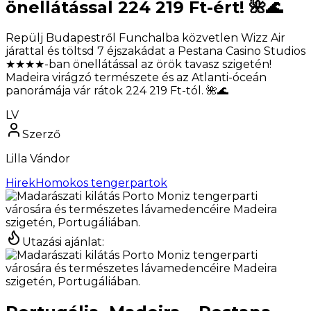
önellátással 224 219 Ft-ért! 🌺🌊
Repülj Budapestről Funchalba közvetlen Wizz Air
járattal és töltsd 7 éjszakádat a Pestana Casino Studios
★★★★-ban önellátással az örök tavasz szigetén!
Madeira virágzó természete és az Atlanti-óceán
panorámája vár rátok 224 219 Ft-tól. 🌺🌊
LV
Szerző
Lilla Vándor
Hirek
Homokos tengerpartok
Utazási ajánlat
: