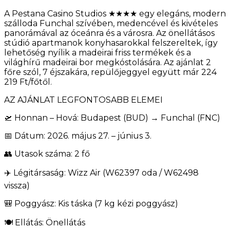
A Pestana Casino Studios ★★★★ egy elegáns, modern
szálloda Funchal szívében, medencével és kivételes
panorámával az óceánra és a városra. Az önellátásos
stúdió apartmanok konyhasarokkal felszereltek, így
lehetőség nyílik a madeirai friss termékek és a
világhírű madeirai bor megkóstolására. Az ajánlat 2
főre szól, 7 éjszakára, repülőjeggyel együtt már 224
219 Ft/főtől.
AZ AJÁNLAT LEGFONTOSABB ELEMEI
🛫 Honnan – Hová: Budapest (BUD) → Funchal (FNC)
📅 Dátum: 2026. május 27. – június 3.
👥 Utasok száma: 2 fő
✈️ Légitársaság: Wizz Air (W62397 oda / W62498
vissza)
🎒 Poggyász: Kis táska (7 kg kézi poggyász)
🍽️ Ellátás: Önellátás