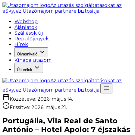
Az utazási szolgáltatásokat az
eSky, az Utazómajom partnere biztosítja.
Webshop
Ajánlatok
Szállások új
Repülőjegyek
Hírek
Olvasnivaló
Kínába utazom
Úti célok
Az utazási szolgáltatásokat az
eSky, az Utazómajom partnere biztosítja.
Közzétéve
:
2026. május 14.
Frissítve
:
2026. május 21.
Portugália, Vila Real de Santo
António – Hotel Apolo: 7 éjszakás