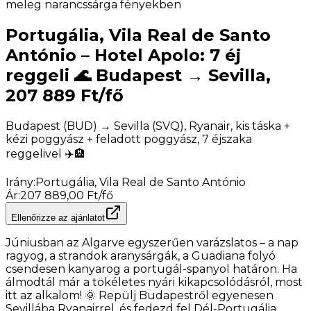
Portugália, Vila Real de Santo
António – Hotel Apolo: 7 éj
reggeli 🌊 Budapest → Sevilla,
207 889 Ft/fő
Budapest (BUD) → Sevilla (SVQ), Ryanair, kis táska +
kézi poggyász + feladott poggyász, 7 éjszaka
reggelivel ✈️🏨
Irány
:
Portugália, Vila Real de Santo António
Ár
:
207 889,00 Ft/fő
Ellenőrizze az ajánlatot
Júniusban az Algarve egyszerűen varázslatos – a nap
ragyog, a strandok aranysárgák, a Guadiana folyó
csendesen kanyarog a portugál-spanyol határon. Ha
álmodtál már a tökéletes nyári kikapcsolódásról, most
itt az alkalom! 🌞 Repülj Budapestről egyenesen
Sevillába Ryanairrel, és fedezd fel Dél-Portugália