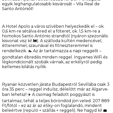
egyik leghangulatosabb kisvárosát – Vila Real de
Santo Antóniót!
A Hotel Apolo a város szívében helyezkedik el – ok.
0,6 km-re sétálva éred el a főteret, ok. 1,5 km-re a
homokos Santo António strandtól (nyáron szezonális
kisvonat visz ki! 🚂). A szálloda kültéri medencével,
étteremmel, szaunával és fitneszteremmel is
rendelkezik. 🏊 Az ár tartalmazza a napi reggelit –
gondtalan ébredés minden reggel. Ingyenes WiFi és
légkondicionált szobák várnak, az erkélyről pedig
kellemes kilátás nyílik.
Ryanair közvetlen járata Budapestről Sevillába csak 3
óra 35 perc – reggel indulsz, délelőtt már az Algarve-
ban lehetsz! ✈️ A csomag feladott poggyászt is
tartalmaz, tehát a teljes bőröndöd jön veled. 207 889
Ft/főtől – ez az ár az eSky-on foglalandó, mindent
beleértve (repülő + szállás + reggeli). Ne hagyd ki! 💼