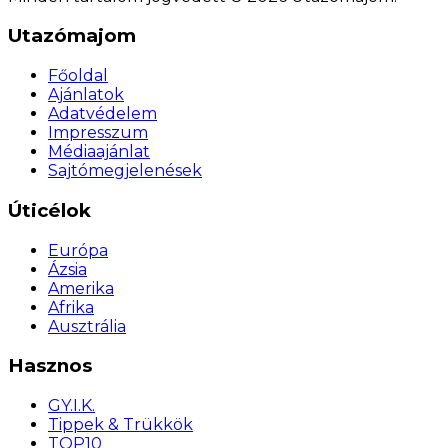
Utazómajom
Főoldal
Ajánlatok
Adatvédelem
Impresszum
Médiaajánlat
Sajtómegjelenések
Úticélok
Európa
Ázsia
Amerika
Afrika
Ausztrália
Hasznos
GY.I.K.
Tippek & Trükkök
TOP10