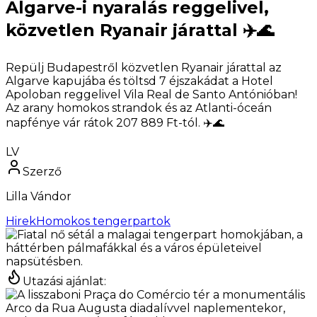
Algarve-i nyaralás reggelivel,
közvetlen Ryanair járattal ✈️🌊
Repülj Budapestről közvetlen Ryanair járattal az
Algarve kapujába és töltsd 7 éjszakádat a Hotel
Apoloban reggelivel Vila Real de Santo Antónióban!
Az arany homokos strandok és az Atlanti-óceán
napfénye vár rátok 207 889 Ft-tól. ✈️🌊
LV
Szerző
Lilla Vándor
Hirek
Homokos tengerpartok
Utazási ajánlat
: