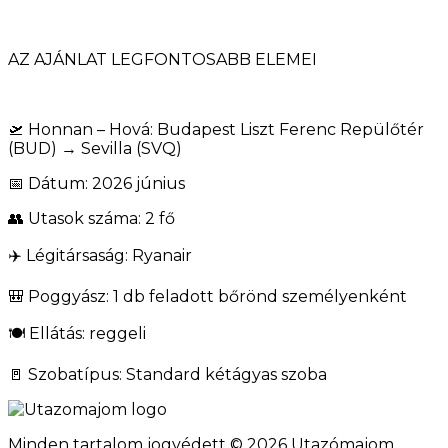
AZ AJÁNLAT LEGFONTOSABB ELEMEI
🛫 Honnan – Hová: Budapest Liszt Ferenc Repülőtér
(BUD) → Sevilla (SVQ)
📅 Dátum: 2026 június
👥 Utasok száma: 2 fő
✈️ Légitársaság: Ryanair
🎒 Poggyász: 1 db feladott bőrönd személyenként
🍽️ Ellátás: reggeli
🚪 Szobatípus: Standard kétágyas szoba
Minden tartalom jogvédett © 2026 Utazómajom.