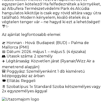
egyszerűen kötelező! Ha felfedeznétek a környéket,
az Albufera Természetvédelmi Park és Alcúdia
hangulatos kikötője is csak egy rövid sétára vagy útra
található. Modern kényelem, kiváló ételek és a
végtelen tenger vár – ne hagyd ki ezt a lehetőséget!
🌴✨
Az ajánlat legfontosabb elemei:
🛫 Honnan - Hová: Budapest (BUD) – Palma de
Mallorca (PMI)
📅 Dátum: 2026. május 1. – május 5. (4 éjszaka)
👥 Utasok száma: 2 személy
✈️ Légitársaság: Közvetlen járat (Ryanair/Wizz Air a
menetrend alapján)
🎒 Poggyász: Személyenként 1 db kisméretű
kézipoggyász az árban
🍽️ Ellátás: Reggeli
🚪 Szobatípus: 1x Standard Szoba kétszemélyes vagy
2x egyszemélyes ággyal