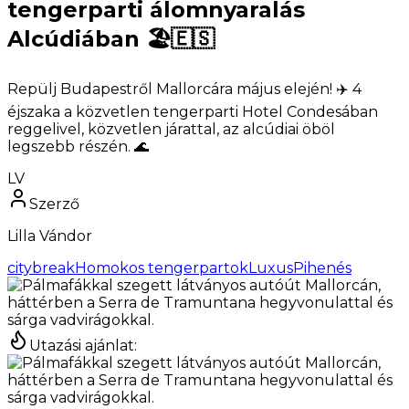
tengerparti álomnyaralás
Alcúdiában 🏖️🇪🇸
Repülj Budapestről Mallorcára május elején! ✈️ 4
éjszaka a közvetlen tengerparti Hotel Condesában
reggelivel, közvetlen járattal, az alcúdiai öböl
legszebb részén. 🌊
LV
Szerző
Lilla Vándor
citybreak
Homokos tengerpartok
LuxusPihenés
Utazási ajánlat
: