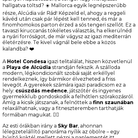
hallgatva töltsd? ☀️ Mallorca egyik legnépszerűbb
része, Alcúdia vár Rád! Képzeld el, ahogy a reggeli
kávéd után csak pár lépést kell tenned, és már a
finomhomokos parton érzed a sós tengeri szellőt. Ez a
tavaszi kiruccanás tökéletes választás, ha elkerülnéd
a nyári forróságot, de már vágysz az igazi mediterrán
életérzésre. Te kivel vágnál bele ebbe a közös
kalandba? ❤️
A
Hotel Condesa
igazi telitalálat, hiszen közvetlenül
a
Playa de Alcúdia
strandján fekszik. A szálloda
modern, légkondicionált szobái saját erkéllyel
rendelkeznek, így bármikor élvezheted a friss
levegőt. A gyerekek számára igazi paradicsom ez a
hely:
csúszdás medence
, játszótér és ingyenes
gyermekklub gondoskodik a felhőtlen szórakozásról.
Amíg a kicsik játszanak, a felnőttek a
finn szaunában
relaxálhatnak, vagy a fitneszteremben tarthatják
formában magukat. 🏊‍♂️
Az esti órákban irány a
Sky Bar
, ahonnan
lélegzetelállító panoráma nyílik az öbölre – egy
hűsítő koktél mellett nézni a naplementét itt