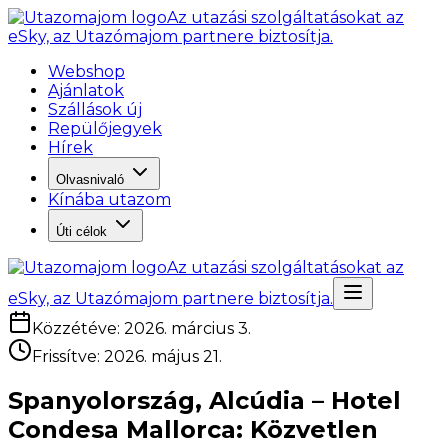
Az utazási szolgáltatásokat az
eSky, az Utazómajom partnere biztosítja.
Webshop
Ajánlatok
Szállások új
Repülőjegyek
Hírek
Olvasnivaló
Kínába utazom
Úti célok
Az utazási szolgáltatásokat az
eSky, az Utazómajom partnere biztosítja.
Közzétéve
:
2026. március 3.
Frissítve
:
2026. május 21.
Spanyolország, Alcúdia – Hotel
Condesa Mallorca: Közvetlen