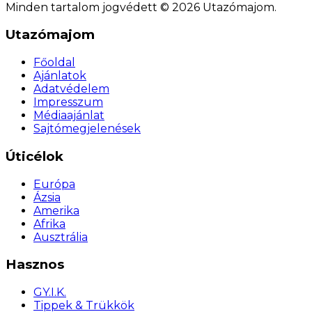
Minden tartalom jogvédett © 2026 Utazómajom.
Utazómajom
Főoldal
Ajánlatok
Adatvédelem
Impresszum
Médiaajánlat
Sajtómegjelenések
Úticélok
Európa
Ázsia
Amerika
Afrika
Ausztrália
Hasznos
GY.I.K.
Tippek & Trükkök