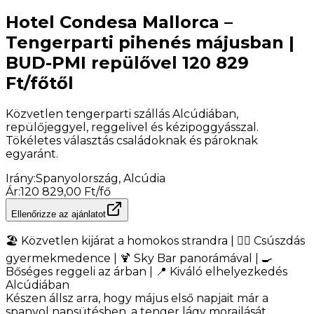
Hotel Condesa Mallorca –
Tengerparti pihenés májusban |
BUD-PMI repülővel 120 829
Ft/főtől
Közvetlen tengerparti szállás Alcúdiában,
repülőjeggyel, reggelivel és kézipoggyásszal.
Tökéletes választás családoknak és pároknak
egyaránt.
Irány
:
Spanyolország, Alcúdia
Ár
:
120 829,00 Ft/fő
Ellenőrizze az ajánlatot
🏖️ Közvetlen kijárat a homokos strandra | 🏊‍♂️ Csúszdás
gyermekmedence | 🍹 Sky Bar panorámával | 🍳
Bőséges reggeli az árban | 📍 Kiváló elhelyezkedés
Alcúdiában
Készen állsz arra, hogy május első napjait már a
spanyol napsütésben, a tenger lágy morajlását