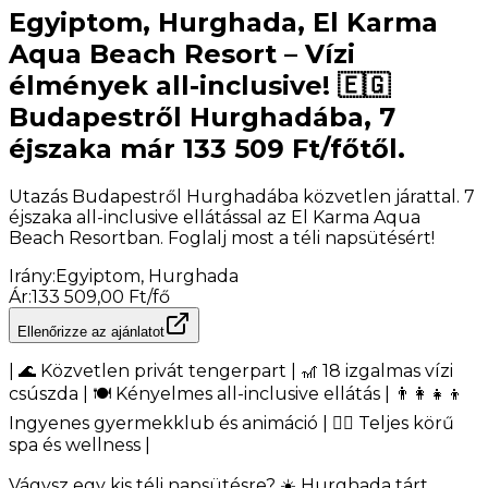
Egyiptom, Hurghada, El Karma
Aqua Beach Resort – Vízi
élmények all-inclusive! 🇪🇬
Budapestről Hurghadába, 7
éjszaka már 133 509 Ft/főtől.
Utazás Budapestről Hurghadába közvetlen járattal. 7
éjszaka all-inclusive ellátással az El Karma Aqua
Beach Resortban. Foglalj most a téli napsütésért!
Irány
:
Egyiptom, Hurghada
Ár
:
133 509,00 Ft/fő
Ellenőrizze az ajánlatot
| 🌊 Közvetlen privát tengerpart | 🎢 18 izgalmas vízi
csúszda | 🍽️ Kényelmes all-inclusive ellátás | 👨‍👩‍👧‍👦
Ingyenes gyermekklub és animáció | 🧖‍♀️ Teljes körű
spa és wellness |
Vágysz egy kis téli napsütésre? ☀️ Hurghada tárt