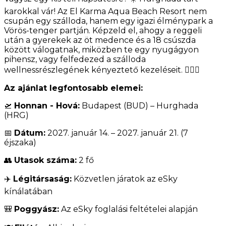
karokkal vár! Az El Karma Aqua Beach Resort nem
csupán egy szálloda, hanem egy igazi élménypark a
Vörös-tenger partján. Képzeld el, ahogy a reggeli
után a gyerekek az öt medence és a 18 csúszda
között válogatnak, miközben te egy nyugágyon
pihensz, vagy felfedezed a szálloda
wellnessrészlegének kényeztető kezeléseit. 🧖‍♀️✨
Az ajánlat legfontosabb elemei:
🛫
Honnan - Hová:
Budapest (BUD) – Hurghada
(HRG)
📅
Dátum:
2027. január 14. – 2027. január 21. (7
éjszaka)
👥
Utasok száma:
2 fő
✈️
Légitársaság:
Közvetlen járatok az eSky
kínálatában
🎒
Poggyász:
Az eSky foglalási feltételei alapján