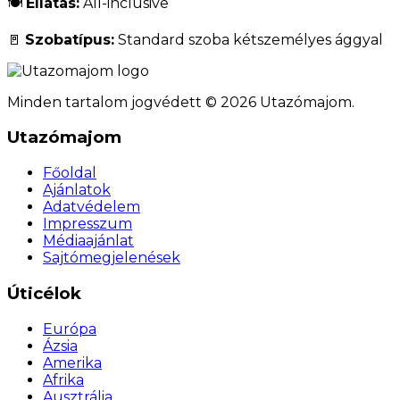
🍽️
Ellátás:
All-inclusive
🚪
Szobatípus:
Standard szoba kétszemélyes ággyal
Minden tartalom jogvédett © 2026 Utazómajom.
Utazómajom
Főoldal
Ajánlatok
Adatvédelem
Impresszum
Médiaajánlat
Sajtómegjelenések
Úticélok
Európa
Ázsia
Amerika
Afrika
Ausztrália