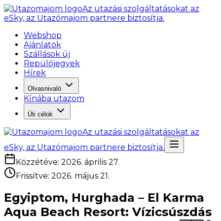
Az utazási szolgáltatásokat az
eSky, az Utazómajom partnere biztosítja.
Webshop
Ajánlatok
Szállások új
Repülőjegyek
Hírek
Olvasnivaló
Kínába utazom
Úti célok
Az utazási szolgáltatásokat az
eSky, az Utazómajom partnere biztosítja.
Közzétéve
:
2026. április 27.
Frissítve
:
2026. május 21.
Egyiptom, Hurghada – El Karma
Aqua Beach Resort: Vízicsúszdás