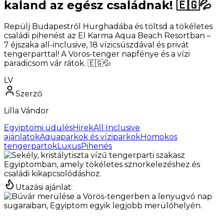
kaland az egész családnak! 🇪🇬💦
Repülj Budapestről Hurghadába és töltsd a tökéletes
családi pihenést az El Karma Aqua Beach Resortban –
7 éjszaka all-inclusive, 18 vízicsúszdával és privát
tengerparttal! A Vörös-tenger napfénye és a vízi
paradicsom vár rátok. 🇪🇬💦
LV
Szerző
Lilla Vándor
Egyiptomi üdülés
Hirek
All Inclusive
ajánlatok
Aquaparkok és víziparkok
Homokos
tengerpartok
LuxusPihenés
Utazási ajánlat
: