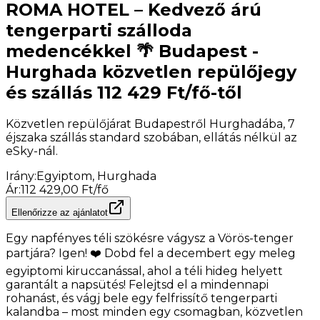
ROMA HOTEL – Kedvező árú
tengerparti szálloda
medencékkel 🌴 Budapest -
Hurghada közvetlen repülőjegy
és szállás 112 429 Ft/fő-től
Közvetlen repülőjárat Budapestről Hurghadába, 7
éjszaka szállás standard szobában, ellátás nélkül az
eSky-nál.
Irány
:
Egyiptom, Hurghada
Ár
:
112 429,00 Ft/fő
Ellenőrizze az ajánlatot
Egy napfényes téli szökésre vágysz a Vörös-tenger
partjára? Igen! ❤️ Dobd fel a decembert egy meleg
egyiptomi kiruccanással, ahol a téli hideg helyett
garantált a napsütés! Felejtsd el a mindennapi
rohanást, és vágj bele egy felfrissítő tengerparti
kalandba – most minden egy csomagban, közvetlen