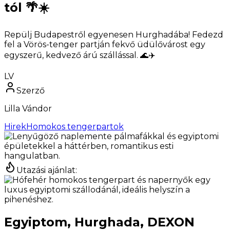
tól 🌴☀️
Repülj Budapestről egyenesen Hurghadába! Fedezd
fel a Vörös-tenger partján fekvő üdülővárost egy
egyszerű, kedvező árú szállással. 🌊✈️
LV
Szerző
Lilla Vándor
Hirek
Homokos tengerpartok
Utazási ajánlat
:
Egyiptom, Hurghada, DEXON