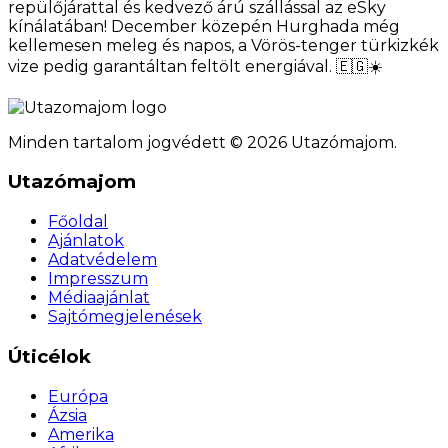
repülőjárattal és kedvező árú szállással az eSky
kínálatában! December közepén Hurghada még
kellemesen meleg és napos, a Vörös-tenger türkizkék
vize pedig garantáltan feltölt energiával. 🇪🇬☀️
Minden tartalom jogvédett © 2026 Utazómajom.
Utazómajom
Főoldal
Ajánlatok
Adatvédelem
Impresszum
Médiaajánlat
Sajtómegjelenések
Úticélok
Európa
Ázsia
Amerika