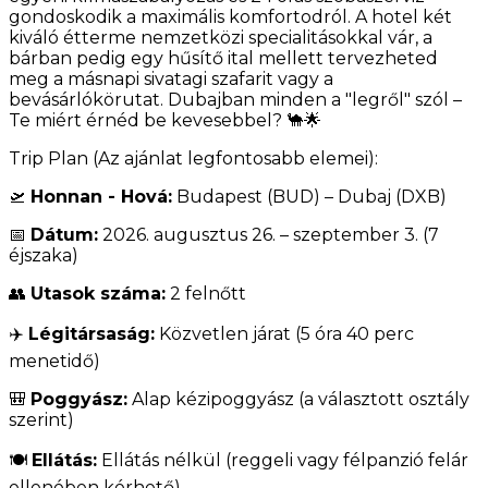
gondoskodik a maximális komfortodról. A hotel két
kiváló étterme nemzetközi specialitásokkal vár, a
bárban pedig egy hűsítő ital mellett tervezheted
meg a másnapi sivatagi szafarit vagy a
bevásárlókörutat. Dubajban minden a "legről" szól –
Te miért érnéd be kevesebbel? 🐪🌟
Trip Plan (Az ajánlat legfontosabb elemei):
🛫
Honnan - Hová:
Budapest (BUD) – Dubaj (DXB)
📅
Dátum:
2026. augusztus 26. – szeptember 3. (7
éjszaka)
👥
Utasok száma:
2 felnőtt
✈️
Légitársaság:
Közvetlen járat (5 óra 40 perc
menetidő)
🎒
Poggyász:
Alap kézipoggyász (a választott osztály
szerint)
🍽️
Ellátás:
Ellátás nélkül (reggeli vagy félpanzió felár
ellenében kérhető)