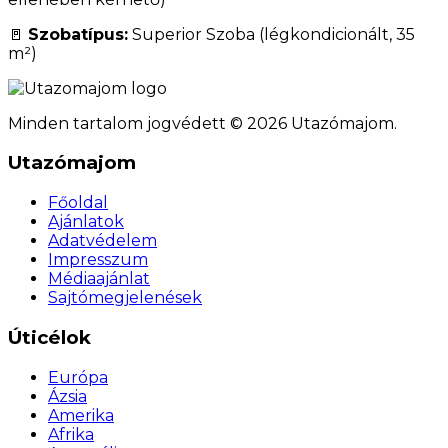
🚪
Szobatípus:
Superior Szoba (légkondicionált, 35
m²)
Minden tartalom jogvédett © 2026 Utazómajom.
Utazómajom
Főoldal
Ajánlatok
Adatvédelem
Impresszum
Médiaajánlat
Sajtómegjelenések
Úticélok
Európa
Ázsia
Amerika
Afrika