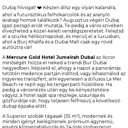
Dubaj hívogat! ❤️ Készen állsz egy olyan kalandra,
ahol a futurisztikus felhőkarcolók és az aranyló
sivatagi homok találkozik? Augusztus végén Dubaj
igazi pezsgő arcát mutatja, Te pedig a város szívében
élvezheted a közel-keleti vendégszeretetet. Felejtsd
el a szürke hétköznapokat, és merülj el a luxusban,
ahol a Burj Khalifa és a Dubai Mall csak egy rövid
autóútra vár!
A
Mercure Gold Hotel Jumeirah Dubai
az Accor
minőségét hozza el neked a trendi Bur Dubai
negyedben. Képzeld el, ahogy a napot a panorámás
tetőtéri medence partján indítod, vagy kihasználod az
ingyenes transzfert, ami egyenesen a stílusos La Mer
Beach-re repít egy kis tengerparti hűsölésre. Ha
pedig a városnézés után egy kis kényeztetésre
vágysz, a hotel saját spa részlege, szaunája és
gőzfürdője vár, hogy teljesen felfrissülj a következő
dubaji éjszaka előtt.
A Superior szobák tágasak (35 m²), modernek és
minden igényt kielégítenek: prémium ágynemű,
egyéni klímaszabályozás és 24 órás szobaszerviz