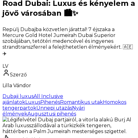
Road Dubai: Luxus és kényelem a
jövő városában 🏙️✨
Repülj Dubajba közvetlen járattal! 7 éjszaka a
Mercure Gold Hotel Jumeirah Dubai Superior
szobájában, tetőtéri medencével és ingyenes
strandtranszferrel a felejthetetlen élményekért. 🇦🇪
✈️
LV
Szerző
Lilla Vándor
Dubaji luxus
All Inclusive
ajánlatok
LuxusPihenés
Romantikus utak
Homokos
tengerpartok
Ünnepi utazás
Nyári
élmények
Augusztusi pihenés