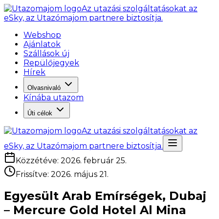
Az utazási szolgáltatásokat az
eSky, az Utazómajom partnere biztosítja.
Webshop
Ajánlatok
Szállások új
Repülőjegyek
Hírek
Olvasnivaló
Kínába utazom
Úti célok
Az utazási szolgáltatásokat az
eSky, az Utazómajom partnere biztosítja.
Közzétéve
:
2026. február 25.
Frissítve
:
2026. május 21.
Egyesült Arab Emírségek, Dubaj
– Mercure Gold Hotel Al Mina