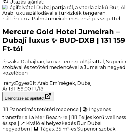
Utazási ajánlat
:
Mercure Gold Hotel Jumeirah –
Dubaji luxus ✨ BUD-DXB | 131 159
Ft-tól
éjszaka Dubajban, közvetlen repülőjárattal, Superior
szobával és tetőtéri medencével a Jumeirah negyed
közelében.
Irány
:
Egyesült Arab Emírségek, Dubaj
Ár
:
131 159,00 Ft/fő
Ellenőrizze az ajánlatot
🏊‍♂️ Panorámás tetőtéri medence | 🏖️ Ingyenes
transzfer a La Mer Beach-re | 💆‍♀️ Teljes körű wellness
és spa | 📍 Kiváló elhelyezkedés Bur Dubai
negyedben | 🏨 Tágas, 35 m²-es Superior szobák