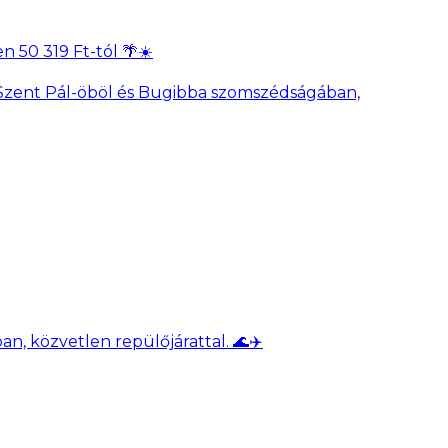
 50 319 Ft-tól 🌴☀️
 Szent Pál-öböl és Bugibba szomszédságában,
n, közvetlen repülőjárattal. 🌊✈️