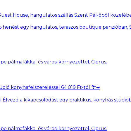
uest House, hangulatos szállás Szent Pál-öböl közelében
pihenést egy hangulatos, teraszos boutique panzióban,
údió konyhafelszereléssel 64 019 Ft-tól 🌴☀️
Élvezd a kikapcsolódást egy praktikus, konyhás stúdióba