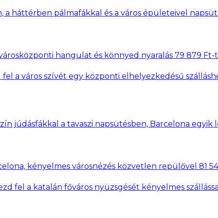
 városközponti hangulat és könnyed nyaralás 79 879 Ft-t
a város szívét egy központi elhelyezkedésű szálláshelyrő
celona, kényelmes városnézés közvetlen repülővel 81 549
fel a katalán főváros nyüzsgését kényelmes szállással, k