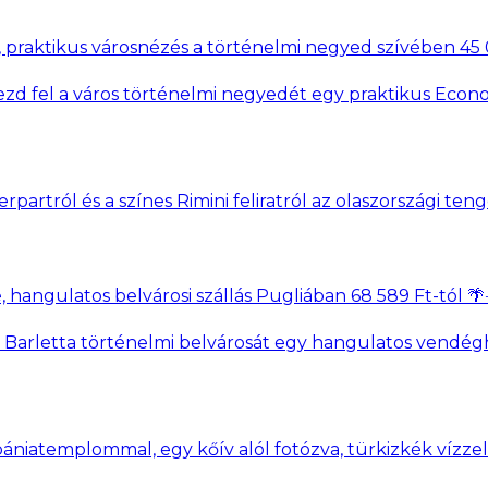
 praktikus városnézés a történelmi negyed szívében 45 0
d fel a város történelmi negyedét egy praktikus Econo
, hangulatos belvárosi szállás Pugliában 68 589 Ft-tól 🌴
 Barletta történelmi belvárosát egy hangulatos vendégh