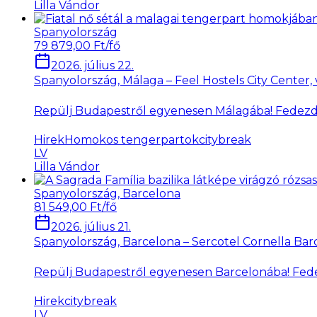
Lilla Vándor
Spanyolország
79 879,00 Ft/fő
2026. július 22.
Spanyolország, Málaga – Feel Hostels City Center,
Repülj Budapestről egyenesen Málagába! Fedezd fel 
Hirek
Homokos tengerpartok
citybreak
LV
Lilla Vándor
Spanyolország, Barcelona
81 549,00 Ft/fő
2026. július 21.
Spanyolország, Barcelona – Sercotel Cornella Bar
Repülj Budapestről egyenesen Barcelonába! Fedezd 
Hirek
citybreak
LV