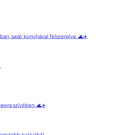
, saját konyhával felszerelve. 🌊✈️
wra szívében. 🌊✈️