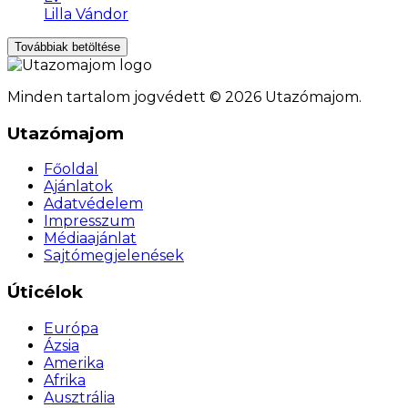
Lilla Vándor
Továbbiak betöltése
Minden tartalom jogvédett © 2026 Utazómajom.
Utazómajom
Főoldal
Ajánlatok
Adatvédelem
Impresszum
Médiaajánlat
Sajtómegjelenések
Úticélok
Európa
Ázsia
Amerika
Afrika
Ausztrália