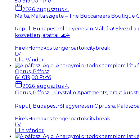
50 319,00 Ft/fő
2026. augusztus 4.
Málta, Málta szigete – The Buccaneers Boutique G
Repülj Budapestről egyenesen Máltára! Élvezd a 
közvetlen járattal. 🌊✈️
Hirek
Homokos tengerpartok
citybreak
LV
Lilla Vándor
Ciprus, Páfosz
64 019,00 Ft/fő
2026. augusztus 4.
Ciprus, Páfosz – Crystallo Apartments, praktikus st
Repülj Budapestről egyenesen Ciprusra, Páfoszba! 
Hirek
Homokos tengerpartok
citybreak
LV
Lilla Vándor