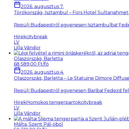
2026. augusztus 7.
Törökország, Isztambul – Fors Hotel Sultanahmet,
Repülj Budapestről egyenesen Isztambulba! Fedez
Hirek
citybreak
LV
Lilla Vándor
Olaszország, Barletta
68 589,00 Ft/fő
2026. augusztus 4.
Olaszország, Barletta – Le Statuine Dimore Diffuse
Repülj Budapestről egyenesen Bariba! Fedezd fel
Hirek
Homokos tengerpartok
citybreak
LV
Lilla Vándor
Málta, Szent Pál-öböl