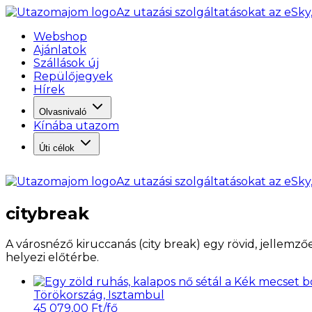
Az utazási szolgáltatásokat az eSky
Webshop
Ajánlatok
Szállások új
Repülőjegyek
Hírek
Olvasnivaló
Kínába utazom
Úti célok
Az utazási szolgáltatásokat az eSky
citybreak
A városnéző kiruccanás (city break) egy rövid, jellemz
helyezi előtérbe.
Törökország, Isztambul
45 079,00 Ft/fő