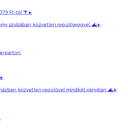
79 Ft-tól 🌴☀️
my szobában, közvetlen repülőjeggyel. 🌊✈️
☀️
ázban, közvetlen repülővel mindkét irányban. 🌊✈️