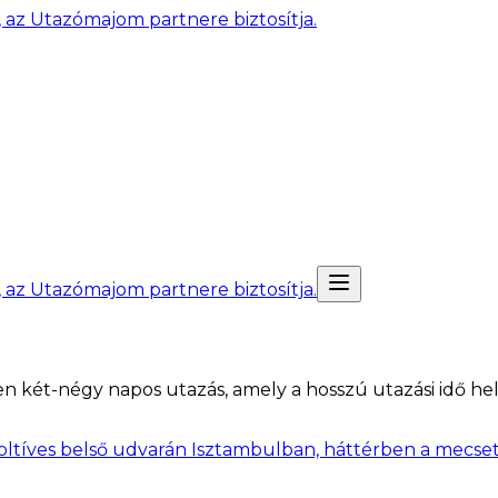
, az Utazómajom partnere biztosítja.
, az Utazómajom partnere biztosítja.
ően két-négy napos utazás, amely a hosszú utazási idő h