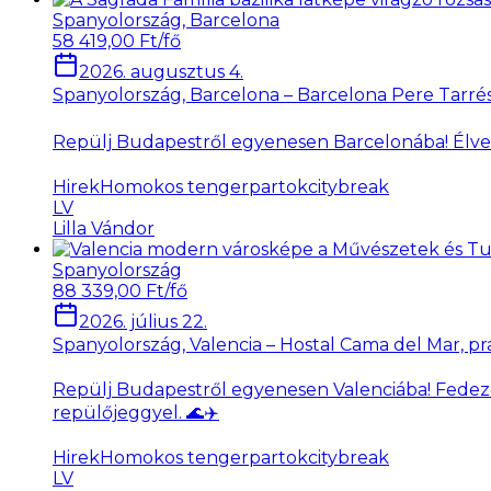
Spanyolország, Barcelona
58 419,00 Ft/fő
2026. augusztus 4.
Spanyolország, Barcelona – Barcelona Pere Tarrés H
Repülj Budapestről egyenesen Barcelonába! Élvezd 
Hirek
Homokos tengerpartok
citybreak
LV
Lilla Vándor
Spanyolország
88 339,00 Ft/fő
2026. július 22.
Spanyolország, Valencia – Hostal Cama del Mar, pra
Repülj Budapestről egyenesen Valenciába! Fedezd f
repülőjeggyel. 🌊✈️
Hirek
Homokos tengerpartok
citybreak
LV