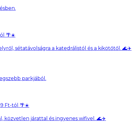
ól 🌴☀️
l, sétatávolságra a katedrálistól és a kikötőtől. 🌊✈️
 Ft-tól 🌴☀️
özvetlen járattal és ingyenes wifivel. 🌊✈️