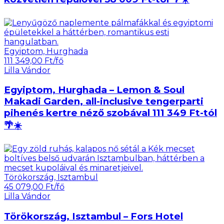
Egyiptom, Hurghada
111 349,00 Ft/fő
Lilla Vándor
Egyiptom, Hurghada – Lemon & Soul
Makadi Garden, all-inclusive tengerparti
pihenés kertre néző szobával 111 349 Ft-tól
🌴☀️
Törökország, Isztambul
45 079,00 Ft/fő
Lilla Vándor
Törökország, Isztambul – Fors Hotel