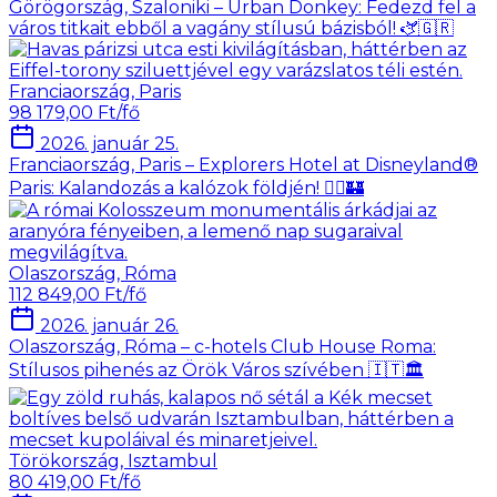
Görögország, Szaloniki – Urban Donkey: Fedezd fel a
város titkait ebből a vagány stílusú bázisból! 🫏🇬🇷
Franciaország, Paris
98 179,00 Ft/fő
2026. január 25.
Franciaország, Paris – Explorers Hotel at Disneyland®
Paris: Kalandozás a kalózok földjén! 🏴‍☠️🏰
Olaszország, Róma
112 849,00 Ft/fő
2026. január 26.
Olaszország, Róma – c-hotels Club House Roma:
Stílusos pihenés az Örök Város szívében 🇮🇹🏛️
Törökország, Isztambul
80 419,00 Ft/fő