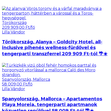
Törökország
209 909,00 Ft/fő
Lilla Vándor
Törökország, Alanya – Goldcity Hotel, all-
inclusive pihenés wellness-fürdővel és
tengerparti transzferrel 209 909 Ft-tól 🌴☀️
Spanyolország, Mallorca
58 009,00 Ft/fő
Lilla Vándor
Spanyolország, Mallorca – Apartamentos
Playa Moreia, tengerparti apartmanok
közvetlen repülővel 58 009 Ft-tól 🌴☀️