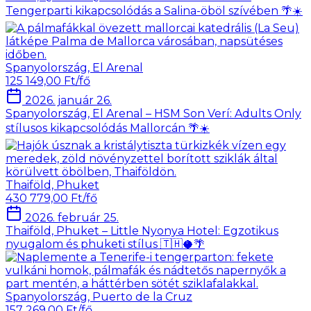
Tengerparti kikapcsolódás a Salina-öböl szívében 🌴☀️
Spanyolország, El Arenal
125 149,00 Ft/fő
2026. január 26.
Spanyolország, El Arenal – HSM Son Verí: Adults Only
stílusos kikapcsolódás Mallorcán 🌴☀️
Thaiföld, Phuket
430 779,00 Ft/fő
2026. február 25.
Thaiföld, Phuket – Little Nyonya Hotel: Egzotikus
nyugalom és phuketi stílus 🇹🇭🥥🌴
Spanyolország, Puerto de la Cruz
157 269,00 Ft/fő