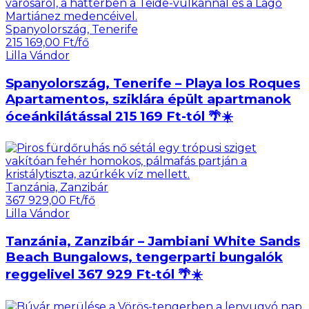
Spanyolország, Tenerife
215 169,00 Ft/fő
Lilla Vándor
Spanyolország, Tenerife – Playa los Roques
Apartamentos, sziklára épült apartmanok
óceánkilátással 215 169 Ft-tól 🌴☀️
Tanzánia, Zanzibár
367 929,00 Ft/fő
Lilla Vándor
Tanzánia, Zanzibár – Jambiani White Sands
Beach Bungalows, tengerparti bungalók
reggelivel 367 929 Ft-tól 🌴☀️