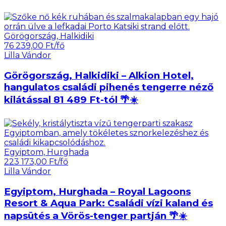
Görögország, Halkidiki
76 239,00 Ft/fő
Lilla Vándor
Görögország, Halkidiki – Alkion Hotel,
hangulatos családi pihenés tengerre néző
kilátással 81 489 Ft-tól 🌴☀️
Egyiptom, Hurghada
223 173,00 Ft/fő
Lilla Vándor
Egyiptom, Hurghada – Royal Lagoons
Resort & Aqua Park: Családi vízi kaland és
napsütés a Vörös-tenger partján 🌴☀️