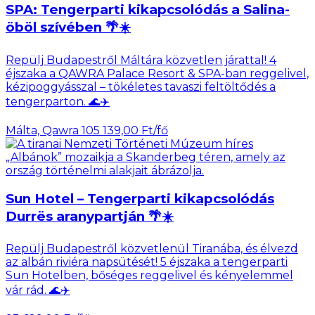
SPA: Tengerparti kikapcsolódás a Salina-
öböl szívében 🌴☀️
Repülj Budapestről Máltára közvetlen járattal! 4
éjszaka a QAWRA Palace Resort & SPA-ban reggelivel,
kézipoggyásszal – tökéletes tavaszi feltöltődés a
tengerparton. 🌊✈️
Málta, Qawra
105 139,00 Ft/fő
Sun Hotel – Tengerparti kikapcsolódás
Durrës aranypartján 🌴☀️
Repülj Budapestről közvetlenül Tiranába, és élvezd
az albán riviéra napsütését! 5 éjszaka a tengerparti
Sun Hotelben, bőséges reggelivel és kényelemmel
vár rád. 🌊✈️