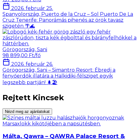
2026. február 25.
Spanyolország, Puerto de la Cruz – Sol Puerto De La
Cruz Tenerife: Panorámás pihenés az örök tavasz
szigetén 🌴🌊
Görögország, Sani
98 899,00 Ft/fő
2026. február 26.
Görögország, Sani – Simantro Resort: Ébredj a
fenyőerdők illatára a Halkidiki-félsziget egyik
legszebb partján! 🌲🏖️
Rejtett Kincsek
Nézd meg az ajánlatokat
Málta, Qawra – QAWRA Palace Resort &