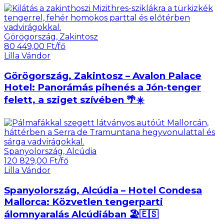
Görögország, Zakintosz
80 449,00 Ft/fő
Lilla Vándor
Görögország, Zakintosz – Avalon Palace
Hotel: Panorámás pihenés a Jón-tenger
felett, a sziget szívében 🌴☀️
Spanyolország, Alcúdia
120 829,00 Ft/fő
Lilla Vándor
Spanyolország, Alcúdia – Hotel Condesa
Mallorca: Közvetlen tengerparti
álomnyaralás Alcúdiában 🏖️🇪🇸