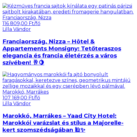
Franciaország, Nizza
116 809,00 Ft/fő
Lilla Vándor
Franciaország, Nizza – Hôtel &
Appartements Monsigny: Tetőteraszos
elegancia és francia életérzés a város
szívében! 🥂🍋
Marokkó, Marrákes
107 169,00 Ft/fő
Lilla Vándor
Marokkó, Marrákes – Yaad City Hotel:
Marokkói varázslat és stílus a Majorelle-
kert szomszédságában 🕌✨