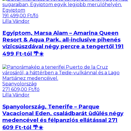
Egyiptom
191 499,00 Ft/fő
Lilla Vándor
Egyiptom, Marsa Alam – Amarina Queen
Resort & Aqua Park, all-inclusive pihenés
vízicsúszdával négy percre a tengertől 191
499 Ft-tól 🌴☀️
Spanyolország
271 609,00 Ft/fő
Lilla Vándor
Spanyolország, Tenerife – Parque
Vacacional Eden, családbarát üdülés négy
medencével és félpanziós ellátással 271
609 Ft-tól 🌴☀️