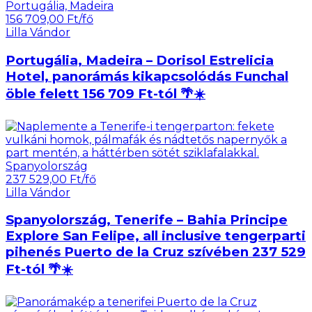
Portugália, Madeira
156 709,00 Ft/fő
Lilla Vándor
Portugália, Madeira – Dorisol Estrelicia
Hotel, panorámás kikapcsolódás Funchal
öble felett 156 709 Ft-tól 🌴☀️
Spanyolország
237 529,00 Ft/fő
Lilla Vándor
Spanyolország, Tenerife – Bahia Principe
Explore San Felipe, all inclusive tengerparti
pihenés Puerto de la Cruz szívében 237 529
Ft-tól 🌴☀️