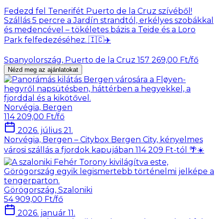
Fedezd fel Tenerifét Puerto de la Cruz szívéből!
Szállás 5 percre a Jardín strandtól, erkélyes szobákkal
és medencével – tökéletes bázis a Teide és a Loro
Park felfedezéséhez. 🇮🇨✈️
Spanyolország, Puerto de la Cruz
157 269,00 Ft/fő
Nézd meg az ajánlatokat
Norvégia, Bergen
114 209,00 Ft/fő
2026. július 21.
Norvégia, Bergen – Citybox Bergen City, kényelmes
városi szállás a fjordok kapujában 114 209 Ft-tól 🌴☀️
Görögország, Szaloniki
54 909,00 Ft/fő
2026. január 11.