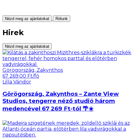
Nézd meg az ajánlatokat
Rólunk
Hirek
Nézd meg az ajánlatokat
Görögország, Zakynthos
67 269,00 Ft/fő
Lilla Vándor
Görögország, Zakynthos – Zante View
Studios, tengerre néző studió három
medencével 67 269 Ft-tól 🌴☀️