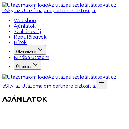
Az utazási szolgáltatásokat az
eSky, az Utazómajom partnere biztosítja.
Webshop
Ajánlatok
Szállások új
Repülőjegyek
Hírek
Olvasnivaló
Kínába utazom
Úti célok
Az utazási szolgáltatásokat az
eSky, az Utazómajom partnere biztosítja.
AJÁNLATOK