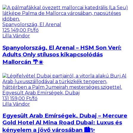
Spanyolország, El Arenal
125 149,00 Ft/fő
Lilla Vándor
Spanyolország, El Arenal – HSM Son Verí:
Adults Only stílusos kikapcsolódás
Mallorcán 🌴☀️
Egyesült Arab Emírségek, Dubaj
131 159,00 Ft/fő
Lilla Vándor
Egyesült Arab Emírségek, Dubaj – Mercure
Gold Hotel Al Mina Road Dubai: Luxus és
kényelem a jövő városában 🏙️✨