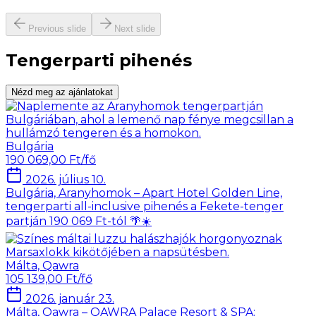
Previous slide
Next slide
Tengerparti pihenés
Nézd meg az ajánlatokat
Bulgária
190 069,00 Ft/fő
2026. július 10.
Bulgária, Aranyhomok – Apart Hotel Golden Line,
tengerparti all-inclusive pihenés a Fekete-tenger
partján 190 069 Ft-tól 🌴☀️
Málta, Qawra
105 139,00 Ft/fő
2026. január 23.
Málta, Qawra – QAWRA Palace Resort & SPA: