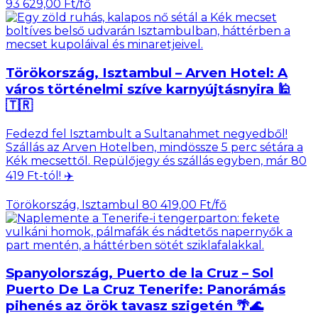
93 629,00 Ft/fő
Törökország, Isztambul – Arven Hotel: A
város történelmi szíve karnyújtásnyira 🕌
🇹🇷
Fedezd fel Isztambult a Sultanahmet negyedből!
Szállás az Arven Hotelben, mindössze 5 perc sétára a
Kék mecsettől. Repülőjegy és szállás egyben, már 80
419 Ft-tól! ✈️
Törökország, Isztambul
80 419,00 Ft/fő
Spanyolország, Puerto de la Cruz – Sol
Puerto De La Cruz Tenerife: Panorámás
pihenés az örök tavasz szigetén 🌴🌊