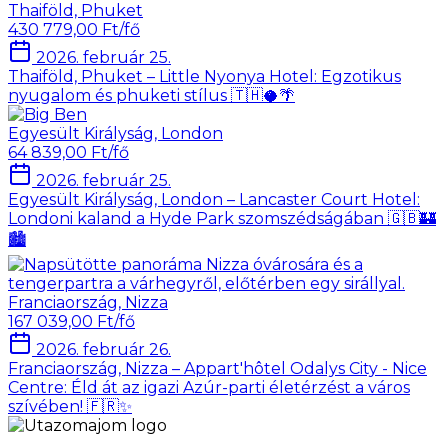
Thaiföld, Phuket
430 779,00 Ft/fő
2026. február 25.
Thaiföld, Phuket – Little Nyonya Hotel: Egzotikus
nyugalom és phuketi stílus 🇹🇭🥥🌴
Egyesült Királyság, London
64 839,00 Ft/fő
2026. február 25.
Egyesült Királyság, London – Lancaster Court Hotel:
Londoni kaland a Hyde Park szomszédságában 🇬🇧🏰
🏙️
Franciaország, Nizza
167 039,00 Ft/fő
2026. február 26.
Franciaország, Nizza – Appart'hôtel Odalys City - Nice
Centre: Éld át az igazi Azúr-parti életérzést a város
szívében! 🇫🇷✨