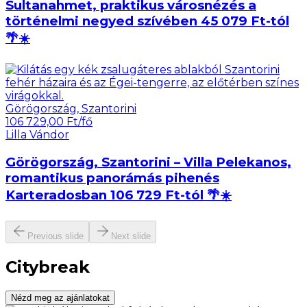
Sultanahmet, praktikus városnézés a
történelmi negyed szívében 45 079 Ft-tól
🌴☀️
Görögország, Szantorini
106 729,00 Ft/fő
Lilla Vándor
Görögország, Szantorini – Villa Pelekanos,
romantikus panorámás pihenés
Karteradosban 106 729 Ft-tól 🌴☀️
Previous slide
Next slide
Citybreak
Nézd meg az ajánlatokat