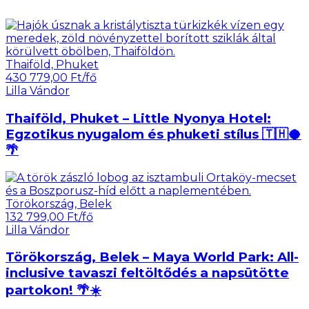
Thaiföld, Phuket
430 779,00 Ft/fő
Lilla Vándor
Thaiföld, Phuket – Little Nyonya Hotel:
Egzotikus nyugalom és phuketi stílus 🇹🇭🥥
🌴
Törökország, Belek
132 799,00 Ft/fő
Lilla Vándor
Törökország, Belek – Maya World Park: All-
inclusive tavaszi feltöltődés a napsütötte
partokon! 🌴☀️