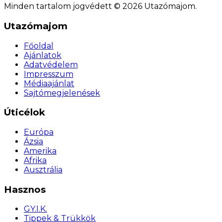
Minden tartalom jogvédett © 2026 Utazómajom.
Utazómajom
Főoldal
Ajánlatok
Adatvédelem
Impresszum
Médiaajánlat
Sajtómegjelenések
Úticélok
Európa
Ázsia
Amerika
Afrika
Ausztrália
Hasznos
GY.I.K.
Tippek & Trükkök