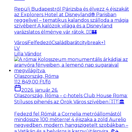
Repülj Budapestről Párizsba és élvezz 4 éjszakát
az Explorers Hotel at Disneyland® Parisban
reggelivel – tematikus kalandos szálloda a mágia
szívében! A kalózok világa és a Disneyland
varázslatos élménye vár rátok. 🏴‍☠️🏰
VárosiFelfedező
Családbarát
citybreak
+
1
LV
Lilla Vándor
Olaszország, Róma
112 849,00 Ft/fő
2026. január 26.
Olaszország, Róma – c-hotels Club House Roma:
Stílusos pihenés az Örök Város szívében 🇮🇹🏛️
Fedezd fel Rómát a Cornelia metróállomástól
mindössze 100 méterre! 4 éjszaka a zöld Aurelio
negyedben, modern, hangszigetelt szobákban –
a Vatikán és a belváros is karnyújtásnyira. 🍕✈️