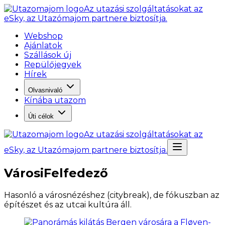
Az utazási szolgáltatásokat az
eSky, az Utazómajom partnere biztosítja.
Webshop
Ajánlatok
Szállások új
Repülőjegyek
Hírek
Olvasnivaló
Kínába utazom
Úti célok
Az utazási szolgáltatásokat az
eSky, az Utazómajom partnere biztosítja.
VárosiFelfedező
Hasonló a városnézéshez (citybreak), de fókuszban az
építészet és az utcai kultúra áll.