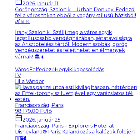
2026. január 11.
Görögország, Szaloniki – Urban Donkey: Fedezd
fel a város titkait ebből a vagány stílusú bázisból!
🫏🇬🇷
Irány Szaloniki! Szállj meg a város egyik
legstílusosabb vendégházában, sétatávolságra
az Arisztotelész tértől. Modern szobák, görög
vendégszeretet és felejthetetlen élmények
várnak! 🏛️☀️
VárosiFelfedező
HegyiKikapcsolódás
LV
Lilla Vándor
Franciaország, Paris
98 179,00 Ft/fő
2026. január 25.
Franciaország, Paris – Explorers Hotel at
Disneyland® Paris: Kalandozás a kalózok földjén!
🏴‍☠️🏰