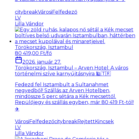
citybreak
VárosiFelfedező
LV
Lilla Vándor
Törökország, Isztambul
80 419,00 Ft/fő
2026. január 27.
Törökország, Isztambul – Arven Hotel: A város
történelmi szíve karnyújtásnyira 🕌🇹🇷
Fedezd fel Isztambult a Sultanahmet
negyedből! Szállás az Arven Hotelben,
mindössze 5 perc sétára a Kék mecsettől.
Repülőjegy és szállás egyben, már 80 419 Ft-tól!
✈️
VárosiFelfedező
citybreak
RejtettKincsek
LV
Lilla Vándor