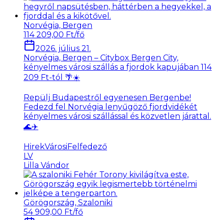
Norvégia, Bergen
114 209,00 Ft/fő
2026. július 21.
Norvégia, Bergen – Citybox Bergen City,
kényelmes városi szállás a fjordok kapujában 114
209 Ft-tól 🌴☀️
Repülj Budapestről egyenesen Bergenbe!
Fedezd fel Norvégia lenyűgöző fjordvidékét
kényelmes városi szállással és közvetlen járattal.
🌊✈️
Hirek
VárosiFelfedező
LV
Lilla Vándor
Görögország, Szaloniki
54 909,00 Ft/fő