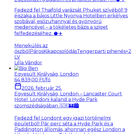
Fedezd fel Thaiföld varázsát Phuket szívéből! 9
éjszaka a bájos Little Nyonya Hotelben erkélyes
szobával, esőzuhannyal és gyönyörű
medencével – a tökéletes bázis a sziget
felfedezéséhez. 🥥✈️
Menekülés az
őszből
PárosKikapcsolódás
Tengerparti pihenés
+
2
LV
Lilla Vándor
Egyesült Királyság, London
64 839,00 Ft/fő
2026. február 25.
Egyesült Királyság, London – Lancaster Court
Hotel: Londoni kaland a Hyde Park
szomszédságában 🇬🇧🏰🏙️
Fedezd fel Londont egy igazi történelmi
épületből! Pár perc séta a Hyde Park és a
Paddington állomás, ahonnan egész London a