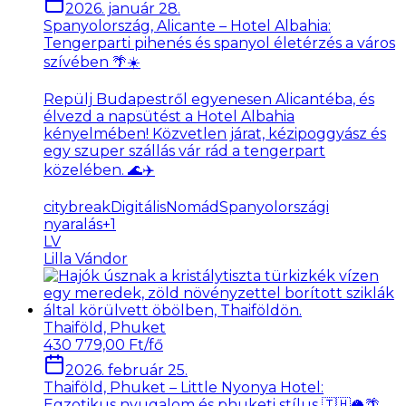
2026. január 28.
Spanyolország, Alicante – Hotel Albahia:
Tengerparti pihenés és spanyol életérzés a város
szívében 🌴☀️
Repülj Budapestről egyenesen Alicantéba, és
élvezd a napsütést a Hotel Albahia
kényelmében! Közvetlen járat, kézipoggyász és
egy szuper szállás vár rád a tengerpart
közelében. 🌊✈️
citybreak
DigitálisNomád
Spanyolországi
nyaralás
+
1
LV
Lilla Vándor
Thaiföld, Phuket
430 779,00 Ft/fő
2026. február 25.
Thaiföld, Phuket – Little Nyonya Hotel:
Egzotikus nyugalom és phuketi stílus 🇹🇭🥥🌴