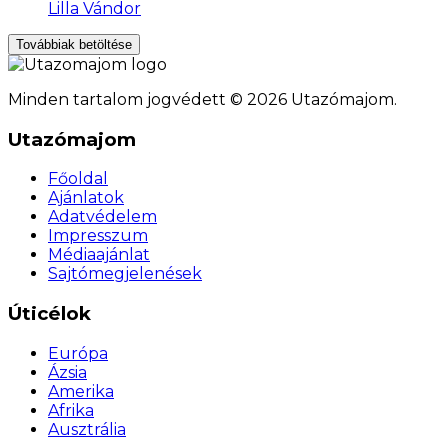
Lilla Vándor
Továbbiak betöltése
Minden tartalom jogvédett © 2026 Utazómajom.
Utazómajom
Főoldal
Ajánlatok
Adatvédelem
Impresszum
Médiaajánlat
Sajtómegjelenések
Úticélok
Európa
Ázsia
Amerika
Afrika
Ausztrália