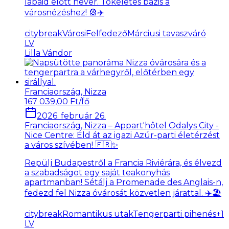
lábaid előtt hever. Tökéletes bázis a
városnézéshez! 🎡✈️
citybreak
VárosiFelfedező
Márciusi tavaszváró
LV
Lilla Vándor
Franciaország, Nizza
167 039,00 Ft/fő
2026. február 26.
Franciaország, Nizza – Appart'hôtel Odalys City -
Nice Centre: Éld át az igazi Azúr-parti életérzést
a város szívében! 🇫🇷✨
Repülj Budapestről a Francia Riviérára, és élvezd
a szabadságot egy saját teakonyhás
apartmanban! Sétálj a Promenade des Anglais-n,
fedezd fel Nizza óvárosát közvetlen járattal. ✈️🏖️
citybreak
Romantikus utak
Tengerparti pihenés
+
1
LV