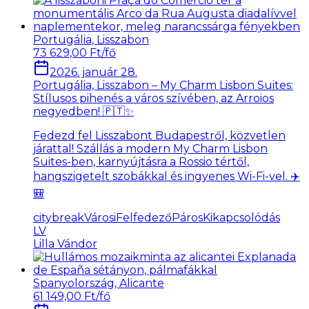
Portugália, Lisszabon
73 629,00 Ft/fő
2026. január 28.
Portugália, Lisszabon – My Charm Lisbon Suites:
Stílusos pihenés a város szívében, az Arroios
negyedben! 🇵🇹✨
Fedezd fel Lisszabont Budapestről, közvetlen
járattal! Szállás a modern My Charm Lisbon
Suites-ben, karnyújtásra a Rossio tértől,
hangszigetelt szobákkal és ingyenes Wi-Fi-vel. ✈️
🎒
citybreak
VárosiFelfedező
PárosKikapcsolódás
LV
Lilla Vándor
Spanyolország, Alicante
61 149,00 Ft/fő