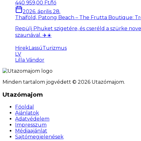
440 959,00 Ft/fő
2026. április 28.
Thaiföld, Patong Beach – The Frutta Boutique: Tr
Repülj Phuket szigetére, és cseréld a szürke nove
szaunával. ✈️☀️
Hirek
LassúTurizmus
LV
Lilla Vándor
Minden tartalom jogvédett © 2026 Utazómajom.
Utazómajom
Főoldal
Ajánlatok
Adatvédelem
Impresszum
Médiaajánlat
Sajtómegjelenések