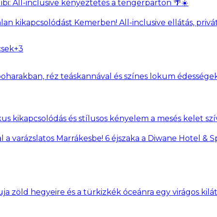
bi: All-inclusive kényeztetés a tengerparton 🌴☀️
an kikapcsolódást Kemerben! All-inclusive ellátás, priv
csek
+
3
us kikapcsolódás és stílusos kényelem a mesés kelet sz
al a varázslatos Marrákesbe! 6 éjszaka a Diwane Hotel & S