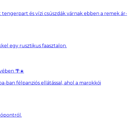
át tengerpart és vízi csúszdák várnak ebben a remek ár-
ívében 🌴☀️
pa-ban félpanziós ellátással, ahol a marokkói