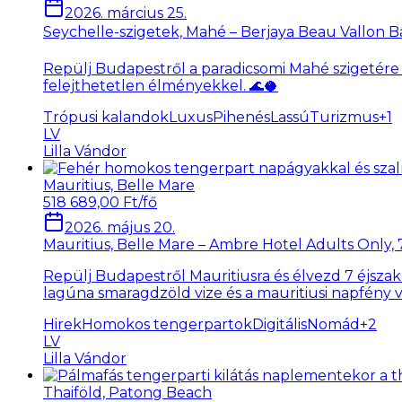
2026. március 25.
Seychelle-szigetek, Mahé – Berjaya Beau Vallon Ba
Repülj Budapestről a paradicsomi Mahé szigetére a
felejthetetlen élményekkel. 🌊🥥
Trópusi kalandok
LuxusPihenés
LassúTurizmus
+
1
LV
Lilla Vándor
Mauritius, Belle Mare
518 689,00 Ft/fő
2026. május 20.
Mauritius, Belle Mare – Ambre Hotel Adults Only, 
Repülj Budapestről Mauritiusra és élvezd 7 éjsza
lagúna smaragdzöld vize és a mauritiusi napfény vá
Hirek
Homokos tengerpartok
DigitálisNomád
+
2
LV
Lilla Vándor
Thaiföld, Patong Beach