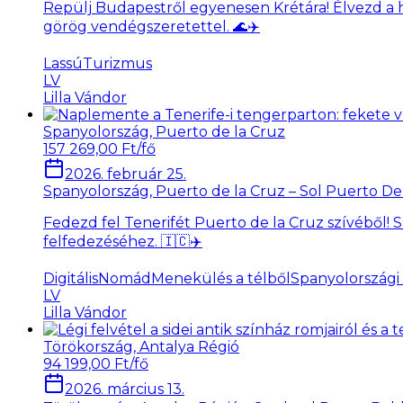
Repülj Budapestről egyenesen Krétára! Élvezd a h
görög vendégszeretettel. 🌊✈️
LassúTurizmus
LV
Lilla Vándor
Spanyolország, Puerto de la Cruz
157 269,00 Ft/fő
2026. február 25.
Spanyolország, Puerto de la Cruz – Sol Puerto De
Fedezd fel Tenerifét Puerto de la Cruz szívéből! S
felfedezéséhez. 🇮🇨✈️
DigitálisNomád
Menekülés a télből
Spanyolországi 
LV
Lilla Vándor
Törökország, Antalya Régió
94 199,00 Ft/fő
2026. március 13.