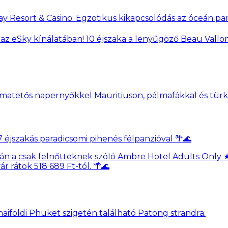
y Resort & Casino: Egzotikus kikapcsolódás az óceán par
z eSky kínálatában! 10 éjszaka a lenyűgöző Beau Vallon 
7 éjszakás paradicsomi pihenés félpanzióval 🌴🌊
kán a csak felnőtteknek szóló Ambre Hotel Adults Only 
r rátok 518 689 Ft-tól. 🌴🌊