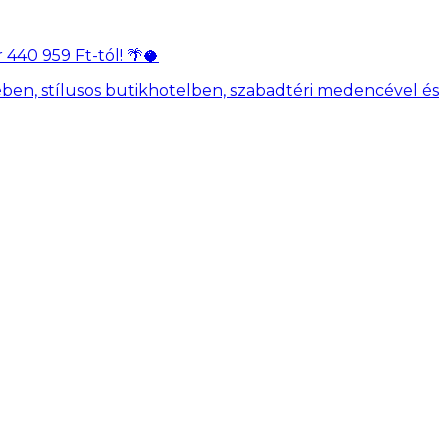
440 959 Ft-tól! 🌴🥥
ében, stílusos butikhotelben, szabadtéri medencével és