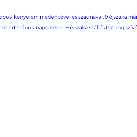
ópusi kényelem medencével és szaunával, 9 éjszaka már 
mbert trópusi napsütésre! 9 éjszaka szállás Patong szív