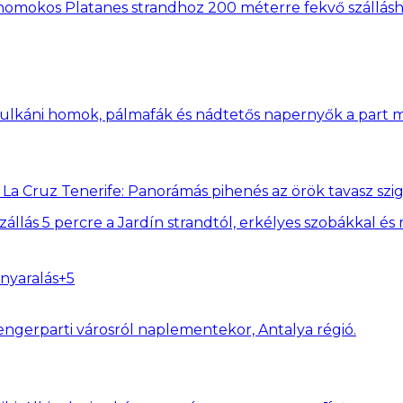
omokos Platanes strandhoz 200 méterre fekvő szálláshely
 La Cruz Tenerife: Panorámás pihenés az örök tavasz szi
zállás 5 percre a Jardín strandtól, erkélyes szobákkal és
nyaralás
+
5