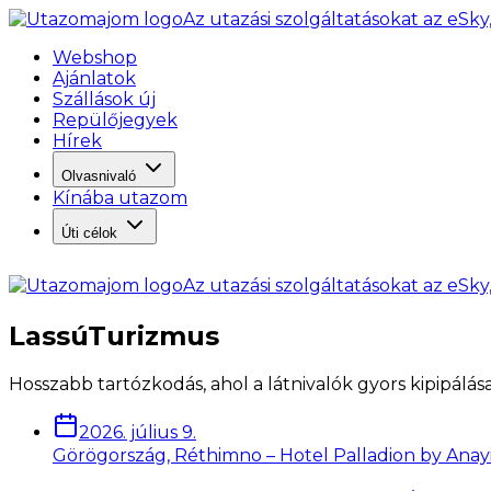
Az utazási szolgáltatásokat az eSky
Webshop
Ajánlatok
Szállások új
Repülőjegyek
Hírek
Olvasnivaló
Kínába utazom
Úti célok
Az utazási szolgáltatásokat az eSky
LassúTurizmus
Hosszabb tartózkodás, ahol a látnivalók gyors kipipálása
2026. július 9.
Görögország, Réthimno – Hotel Palladion by Anayia 