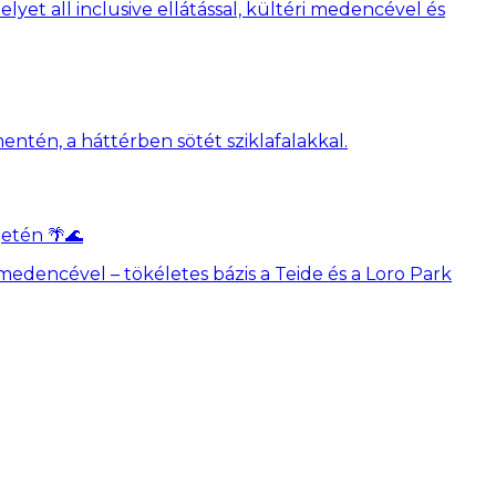
et all inclusive ellátással, kültéri medencével és
getén 🌴🌊
 medencével – tökéletes bázis a Teide és a Loro Park