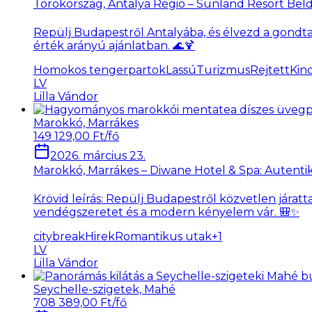
Törökország, Antalya Régió – Sunland Resort Beldi
Repülj Budapestről Antalyába, és élvezd a gondtal
érték arányú ajánlatban. 🌊🍹
Homokos tengerpartok
LassúTurizmus
RejtettKin
LV
Lilla Vándor
Marokkó, Marrákes
149 129,00 Ft/fő
2026. március 23.
Marokkó, Marrákes – Diwane Hotel & Spa: Autentik
Krövid leírás: Repülj Budapestről közvetlen járatt
vendégszeretet és a modern kényelem vár. 🎒✨
citybreak
Hirek
Romantikus utak
+
1
LV
Lilla Vándor
Seychelle-szigetek, Mahé
708 389,00 Ft/fő