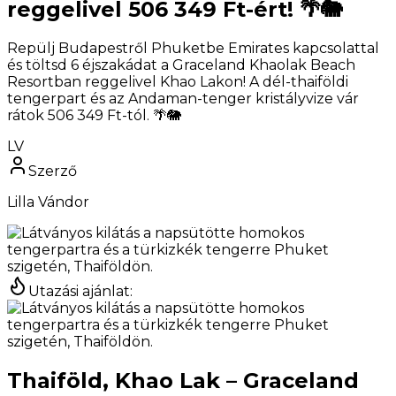
reggelivel 506 349 Ft-ért! 🌴🐘
Repülj Budapestről Phuketbe Emirates kapcsolattal
és töltsd 6 éjszakádat a Graceland Khaolak Beach
Resortban reggelivel Khao Lakon! A dél-thaiföldi
tengerpart és az Andaman-tenger kristályvize vár
rátok 506 349 Ft-tól. 🌴🐘
LV
Szerző
Lilla Vándor
Utazási ajánlat
:
Thaiföld, Khao Lak – Graceland