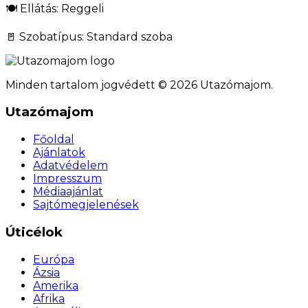
🍽️ Ellátás: Reggeli
🚪 Szobatípus: Standard szoba
Minden tartalom jogvédett © 2026 Utazómajom.
Utazómajom
Főoldal
Ajánlatok
Adatvédelem
Impresszum
Médiaajánlat
Sajtómegjelenések
Úticélok
Európa
Ázsia
Amerika
Afrika