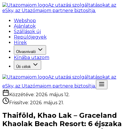
Az utazási szolgáltatásokat az
eSky, az Utazómajom partnere biztosítja.
Webshop
Ajánlatok
Szállások új
Repülőjegyek
Hírek
Olvasnivaló
Kínába utazom
Úti célok
Az utazási szolgáltatásokat az
eSky, az Utazómajom partnere biztosítja.
Közzétéve
:
2026. május 12.
Frissítve
:
2026. május 21.
Thaiföld, Khao Lak – Graceland
Khaolak Beach Resort: 6 éjszaka