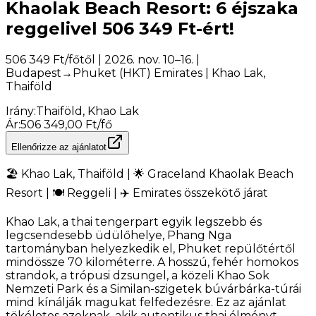
Khaolak Beach Resort: 6 éjszaka
reggelivel 506 349 Ft-ért!
506 349 Ft/főtől | 2026. nov. 10–16. |
Budapest→Phuket (HKT) Emirates | Khao Lak,
Thaiföld
Irány
:
Thaiföld, Khao Lak
Ár
:
506 349,00 Ft/fő
Ellenőrizze az ajánlatot
🏖️ Khao Lak, Thaiföld | 🌟 Graceland Khaolak Beach
Resort | 🍽️ Reggeli | ✈️ Emirates összekötő járat
Khao Lak, a thai tengerpart egyik legszebb és
legcsendesebb üdülőhelye, Phang Nga
tartományban helyezkedik el, Phuket repülőtértől
mindössze 70 kilométerre. A hosszú, fehér homokos
strandok, a trópusi dzsungel, a közeli Khao Sok
Nemzeti Park és a Similan-szigetek búvárbárka-túrái
mind kínálják magukat felfedezésre. Ez az ajánlat
tökéletes azoknak, akik autentikus thai élményt