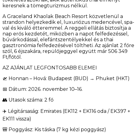
keresnek a tömegturizmus nélkül.
A Graceland Khaolak Beach Resort közvetlenül a
strandon helyezkedik el, luxuriózus medencével, spa-
val és kiváló étteremmel. A reggeli ellátás biztosítja a
nap erős kezdetét, miközben a napot felfedezéssel,
búvárkodással, elefántszentélyekkel és a thai
gasztronómia felfedezésével töltheti. Az ajánlat 2 főre
szól, 6 éjszakára, repülőjeggyel együtt már 506 349
Ft/főtől.
AZ AJÁNLAT LEGFONTOSABB ELEMEI
🛫 Honnan – Hová: Budapest (BUD) → Phuket (HKT)
📅 Dátum: 2026. november 10–16.
👥 Utasok száma: 2 fő
✈️ Légitársaság: Emirates (EK112 + EK116 oda / EK397 +
EK111 vissza)
🎒 Poggyász: Kis táska (7 kg kézi poggyász)