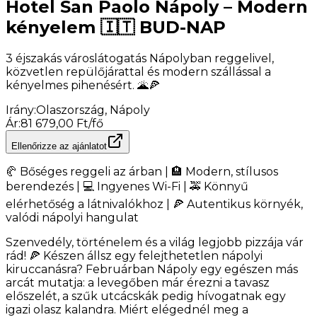
Hotel San Paolo Nápoly – Modern
kényelem 🇮🇹 BUD-NAP
3 éjszakás városlátogatás Nápolyban reggelivel,
közvetlen repülőjárattal és modern szállással a
kényelmes pihenésért. 🌋🍕
Irány
:
Olaszország, Nápoly
Ár
:
81 679,00 Ft/fő
Ellenőrizze az ajánlatot
🥐 Bőséges reggeli az árban | 🏨 Modern, stílusos
berendezés | 💻 Ingyenes Wi-Fi | 🚕 Könnyű
elérhetőség a látnivalókhoz | 🍕 Autentikus környék,
valódi nápolyi hangulat
Szenvedély, történelem és a világ legjobb pizzája vár
rád! 🍕 Készen állsz egy felejthetetlen nápolyi
kiruccanásra? Februárban Nápoly egy egészen más
arcát mutatja: a levegőben már érezni a tavasz
előszelét, a szűk utcácskák pedig hívogatnak egy
igazi olasz kalandra. Miért elégednél meg a