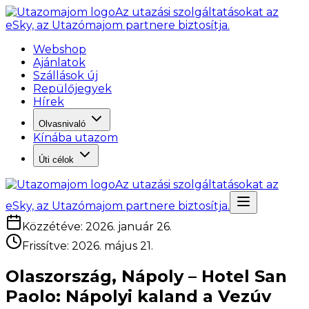
Az utazási szolgáltatásokat az
eSky, az Utazómajom partnere biztosítja.
Webshop
Ajánlatok
Szállások új
Repülőjegyek
Hírek
Olvasnivaló
Kínába utazom
Úti célok
Az utazási szolgáltatásokat az
eSky, az Utazómajom partnere biztosítja.
Közzétéve
:
2026. január 26.
Frissítve
:
2026. május 21.
Olaszország, Nápoly – Hotel San
Paolo: Nápolyi kaland a Vezúv