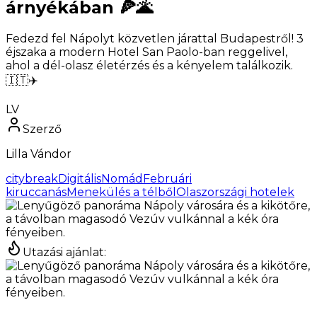
árnyékában 🍕🌋
Fedezd fel Nápolyt közvetlen járattal Budapestről! 3
éjszaka a modern Hotel San Paolo-ban reggelivel,
ahol a dél-olasz életérzés és a kényelem találkozik.
🇮🇹✈️
LV
Szerző
Lilla Vándor
citybreak
DigitálisNomád
Februári
kiruccanás
Menekülés a télből
Olaszországi hotelek
Utazási ajánlat
: