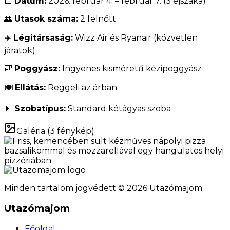
📅
Dátum:
2026. február 4. – február 7. (3 éjszaka)
👥
Utasok száma:
2 felnőtt
✈️
Légitársaság:
Wizz Air és Ryanair (közvetlen
járatok)
🎒
Poggyász:
Ingyenes kisméretű kézipoggyász
🍽️
Ellátás:
Reggeli az árban
🚪
Szobatípus:
Standard kétágyas szoba
Galéria (
3
fénykép)
Minden tartalom jogvédett © 2026 Utazómajom.
Utazómajom
Főoldal