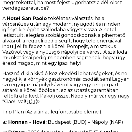
megszokottal, ha most fejest ugorhatsz a dél-olasz
vendégszeretetbe?
A
Hotel San Paolo
tökéletes választás, ha a
városnézés után egy modern, nyugodt és minden
igényt kielégítő szállodába vágysz vissza. A hotel
letisztult, elegáns szobái gondoskodnak a pihentető
alvásról, a reggeli pedig segít, hogy tele energiával
indulj el felfedezni a közeli Pompejit, a misztikus
Vezúvot vagy a nyüzsgő nápolyi belvárost. A szálloda
munkatársai pedig mindenben segítenek, hogy úgy
érezd magad, mint egy igazi helyi.
Használd ki a kiváló közlekedési lehetőségeket, és ne
hagyd ki a környék gasztronómiai csodáit sem! Legyen
szó egy igazi nápolyi kávéról vagy egy tengerparti
sétáról a közeli öbölben, ez az utazás garantáltan
feltölti a lelked. Pakolj össze, Nápoly már vár egy nagy
"Ciao!"-val! 🇮🇹✨
Trip Plan (Az ajánlat legfontosabb elemei):
🛫
Honnan - Hová:
Budapest (BUD) – Nápoly (NAP)