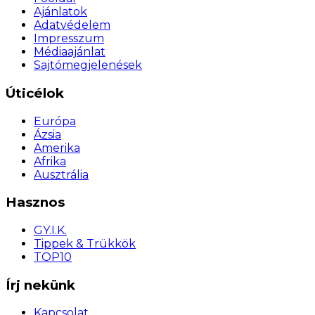
Ajánlatok
Adatvédelem
Impresszum
Médiaajánlat
Sajtómegjelenések
Úticélok
Európa
Ázsia
Amerika
Afrika
Ausztrália
Hasznos
GY.I.K.
Tippek & Trükkök
TOP10
Írj nekünk
Kapcsolat