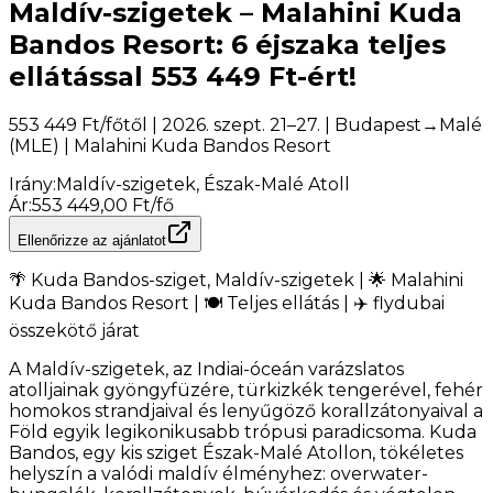
Maldív-szigetek – Malahini Kuda
Bandos Resort: 6 éjszaka teljes
ellátással 553 449 Ft-ért!
553 449 Ft/főtől | 2026. szept. 21–27. | Budapest→Malé
(MLE) | Malahini Kuda Bandos Resort
Irány
:
Maldív-szigetek, Észak-Malé Atoll
Ár
:
553 449,00 Ft/fő
Ellenőrizze az ajánlatot
🌴 Kuda Bandos-sziget, Maldív-szigetek | 🌟 Malahini
Kuda Bandos Resort | 🍽️ Teljes ellátás | ✈️ flydubai
összekötő járat
A Maldív-szigetek, az Indiai-óceán varázslatos
atolljainak gyöngyfüzére, türkizkék tengerével, fehér
homokos strandjaival és lenyűgöző korallzátonyaival a
Föld egyik legikonikusabb trópusi paradicsoma. Kuda
Bandos, egy kis sziget Észak-Malé Atollon, tökéletes
helyszín a valódi maldív élményhez: overwater-