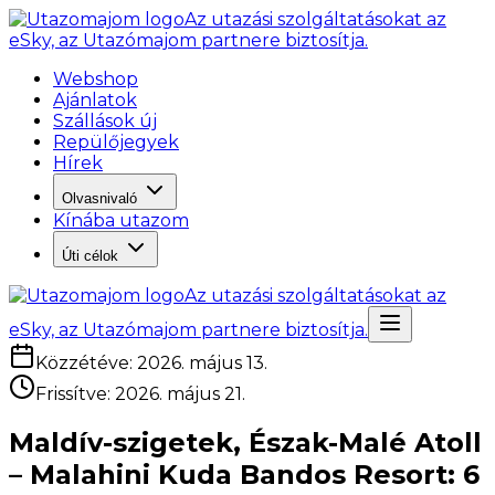
Az utazási szolgáltatásokat az
eSky, az Utazómajom partnere biztosítja.
Webshop
Ajánlatok
Szállások új
Repülőjegyek
Hírek
Olvasnivaló
Kínába utazom
Úti célok
Az utazási szolgáltatásokat az
eSky, az Utazómajom partnere biztosítja.
Közzétéve
:
2026. május 13.
Frissítve
:
2026. május 21.
Maldív-szigetek, Észak-Malé Atoll
– Malahini Kuda Bandos Resort: 6