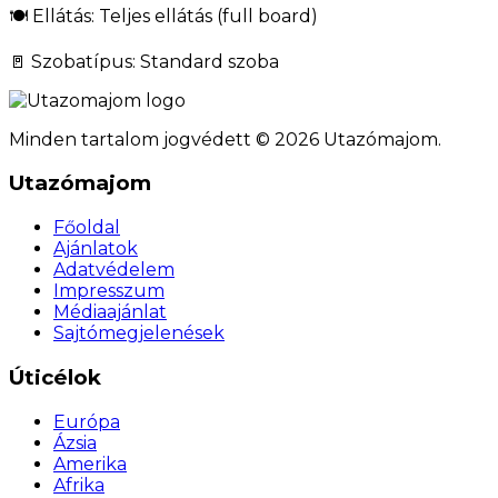
🍽️ Ellátás: Teljes ellátás (full board)
🚪 Szobatípus: Standard szoba
Minden tartalom jogvédett © 2026 Utazómajom.
Utazómajom
Főoldal
Ajánlatok
Adatvédelem
Impresszum
Médiaajánlat
Sajtómegjelenések
Úticélok
Európa
Ázsia
Amerika
Afrika