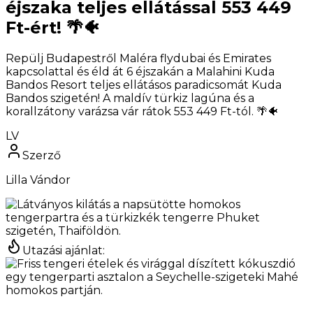
éjszaka teljes ellátással 553 449
Ft-ért! 🌴🐠
Repülj Budapestről Maléra flydubai és Emirates
kapcsolattal és éld át 6 éjszakán a Malahini Kuda
Bandos Resort teljes ellátásos paradicsomát Kuda
Bandos szigetén! A maldív türkiz lagúna és a
korallzátony varázsa vár rátok 553 449 Ft-tól. 🌴🐠
LV
Szerző
Lilla Vándor
Utazási ajánlat
: