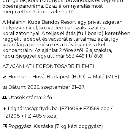
bungalók, korallzátonyok, búvárkodás és végtelen
óceáni panoráma. Ez az álomnyaralás most
megfizethető áron is elérhető.
A Malahini Kuda Bandos Resort egy privát szigeten
helyezkedik el, közvetlen partszakasszal és
korallzátonnyal. A teljes ellátás (full board) keretében
reggelit, ebédet és vacsorát is tartalmaz az ár, így
kizárólag a pihenésre és a búvárkodásra kell
koncentrálni. Az ajánlat 2 főre szól, 6 éjszakára,
repülőjeggyel együtt már 553 449 Ft/főtől.
AZ AJÁNLAT LEGFONTOSABB ELEMEI
🛫 Honnan – Hová: Budapest (BUD) → Malé (MLE)
📅 Dátum: 2026. szeptember 21–27.
👥 Utasok száma: 2 fő
✈️ Légitársaság: flydubai (FZ1406 + FZ1569 oda /
FZ1208 + FZ1405 vissza)
🎒 Poggyász: Kis táska (7 kg kézi poggyász)