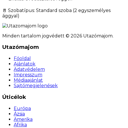
🚪 Szobatípus: Standard szoba (2 egyszemélyes
ággyal)
Minden tartalom jogvédett © 2026 Utazómajom.
Utazómajom
Főoldal
Ajánlatok
Adatvédelem
Impresszum
Médiaajánlat
Sajtómegjelenések
Úticélok
Európa
Ázsia
Amerika
Afrika