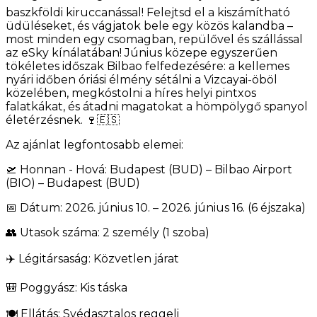
baszkföldi kiruccanással! Felejtsd el a kiszámítható
üdüléseket, és vágjatok bele egy közös kalandba –
most minden egy csomagban, repülővel és szállással
az eSky kínálatában! Június közepe egyszerűen
tökéletes időszak Bilbao felfedezésére: a kellemes
nyári időben óriási élmény sétálni a Vizcayai-öböl
közelében, megkóstolni a híres helyi pintxos
falatkákat, és átadni magatokat a hömpölygő spanyol
életérzésnek. 🍷🇪🇸
Az ajánlat legfontosabb elemei:
🛫 Honnan - Hová: Budapest (BUD) – Bilbao Airport
(BIO) – Budapest (BUD)
📅 Dátum: 2026. június 10. – 2026. június 16. (6 éjszaka)
👥 Utasok száma: 2 személy (1 szoba)
✈️ Légitársaság: Közvetlen járat
🎒 Poggyász: Kis táska
🍽️ Ellátás: Svédasztalos reggeli