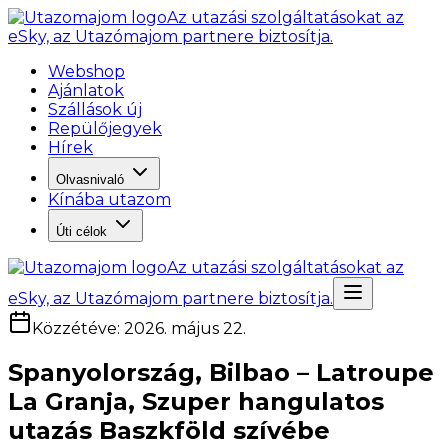
Az utazási szolgáltatásokat az
eSky, az Utazómajom partnere biztosítja.
Webshop
Ajánlatok
Szállások új
Repülőjegyek
Hírek
Olvasnivaló
Kínába utazom
Úti célok
Az utazási szolgáltatásokat az
eSky, az Utazómajom partnere biztosítja.
Közzétéve
:
2026. május 22.
Spanyolország, Bilbao – Latroupe
La Granja, Szuper hangulatos
utazás Baszkföld szívébe