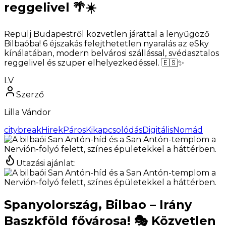
reggelivel 🌴☀️
Repülj Budapestről közvetlen járattal a lenyűgöző
Bilbaóba! 6 éjszakás felejthetetlen nyaralás az eSky
kínálatában, modern belvárosi szállással, svédasztalos
reggelivel és szuper elhelyezkedéssel. 🇪🇸✨
LV
Szerző
Lilla Vándor
citybreak
Hirek
PárosKikapcsolódás
DigitálisNomád
Utazási ajánlat
:
Spanyolország, Bilbao – Irány
Baszkföld fővárosa! 🎭 Közvetlen