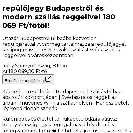
repülőjegy Budapestről és
modern szállás reggelivel 180
069 Ft/főtől!
Utazás Budapestről Bilbaóba közvetlen
repülőjárattal. A csomag tartalmazza a repülőjegyet
kézipoggyásszal és 6 éjszakai szállást svédasztalos
reggelivel a városközpontban.
Irány
:
Spanyolország, Bilbao
Ár
:
180 069,00 Ft/fő
Ellenőrizze az ajánlatot
Közvetlen repülőjárat Budapestről | Szállás Bilbao
abszolút központjában | Svédasztalos reggeli az
árban | Ingyenes Wi-Fi a szálláshelyen | Hangszigetelt,
légkondicionált szobák
Különleges és élettel teli kikapcsolódásra vágysz
Spanyolország egyik legizgalmasabb kulturális
fellegvárában? Igen! ❤️ Dobd fel a júniust egy zseniális